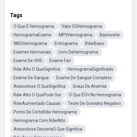
Tags
O Que É Hemograma
Valor ESHemograma
HemogramaExame
MPVHemograma
Bastonete
WBCHemograma
Eritrograma
RdwBaixo
Exames Hormonais
Livro DeHemograma
Exame De VHS
Exame Fan
Rdw Alto O QueSignifica
HemogramaSignificado
Exame De Sangue
Exame De Sangue Completo
Anisocitose O QueSignifica
Graus De Anemia
Rdw Alto O QuePode Ser
O Que ÉGV No Hemograma
RdwAumentado Causas
Teste De Gravidez Negativo
Ponto De CorteRdw Hemograma
Hemograma Com RdwAlto
Anisocitose DiscretaO Que Significa