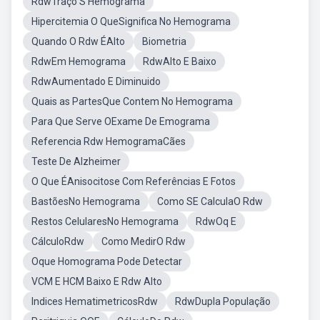
RdwTraço S Hemograma
Hipercitemia O QueSignifica No Hemograma
Quando O Rdw ÉAlto
Biometria
RdwEm Hemograma
RdwAlto E Baixo
RdwAumentado E Diminuido
Quais as PartesQue Contem No Hemograma
Para Que Serve OExame De Emograma
Referencia Rdw HemogramaCães
Teste De Alzheimer
O Que ÉAnisocitose Com Referências E Fotos
BastõesNo Hemograma
Como SE CalculaO Rdw
Restos CelularesNo Hemograma
RdwOq E
CálculoRdw
Como MedirO Rdw
Oque Homograma Pode Detectar
VCM E HCM Baixo E Rdw Alto
Indices HematimetricosRdw
RdwDupla População