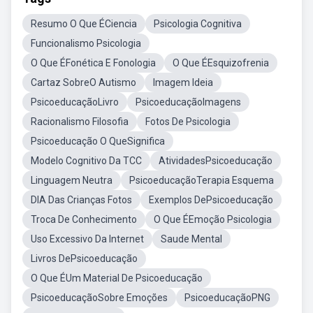
Resumo O Que ÉCiencia
Psicologia Cognitiva
Funcionalismo Psicologia
O Que ÉFonética E Fonologia
O Que ÉEsquizofrenia
Cartaz SobreO Autismo
Imagem Ideia
PsicoeducaçãoLivro
PsicoeducaçãoImagens
Racionalismo Filosofia
Fotos De Psicologia
Psicoeducação O QueSignifica
Modelo Cognitivo Da TCC
AtividadesPsicoeducação
Linguagem Neutra
PsicoeducaçãoTerapia Esquema
DIA Das Crianças Fotos
Exemplos DePsicoeducação
Troca De Conhecimento
O Que ÉEmoção Psicologia
Uso Excessivo Da Internet
Saude Mental
Livros DePsicoeducação
O Que ÉUm Material De Psicoeducação
PsicoeducaçãoSobre Emoções
PsicoeducaçãoPNG