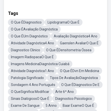
Tags
O Que ÉDiagnostico
LipidogramaO Que É
O Que ÉAvaliação Diagnóstica
O Que ÉUm Diagnóstico
Avaliação Diagnóstica4 Ano
Atividade Diagnóstica4 Ano
Gaenslen AvaliarO Que É
Diagnostico Clinico
O Que ÉDensitometria Óssea
Imagem RadiopacaO Que É
Imagens MedicinaDiagnóstica Cuiabá
Atividade Diagnóstica1 Ano
O Que ÉDvn Em Medicina
Patologia Significado
Tipos De AvaliaçãoDiagnóstica
Sondagem 4 Ano Português
O Que ÉDiagnostico De E
O QueSignifica Modificar
Arte 6º Ano
Sinais DialógicosO Que É
Diagnostico Psicologico
Exame De Sangue
5 Anno
Baar ExameO Que É