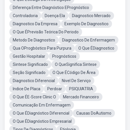
Diferença Entre Diagnóstico EPrognóstico
Controladoria
Doença Ela
Diagnostico Mercado
Diagnostico Da Empresa
Exemplo De Diagnostico
O Que ÉPrevisão Teórica Do Periodo
Metodo De Diagnostico
Diagnostico De Enfermagem
Qua OProgbóstico Para Purpura
O Que ÉDiagnostico
Gestão Hospitalar
Prognósticos
Sintese Significado
O QueSignifica Sintese
Seção Significado
O Que ÉCódigo De Área
Diagnostico Diferencial
Nivel De Serviço
Indice De Placa
Perdoar
PSIQUIATRIA
O Que ÉE-Score Clinic O
Mercado Financeiro
Comunicação Em Enfermagem
O Que ÉDiagnóstico Diferencial
Causas DoAutismo
O Que ÉDiagnóstico Empresarial
Tipos De Diagnósticos
Etiologia