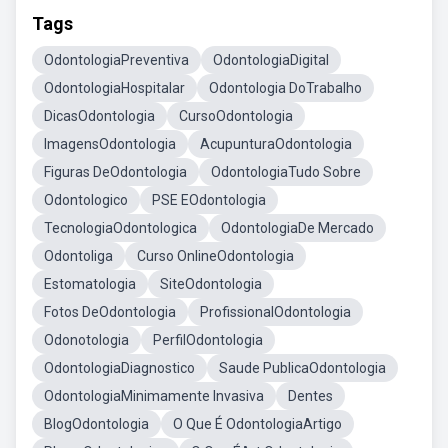
Tags
OdontologiaPreventiva
OdontologiaDigital
OdontologiaHospitalar
Odontologia DoTrabalho
DicasOdontologia
CursoOdontologia
ImagensOdontologia
AcupunturaOdontologia
Figuras DeOdontologia
OdontologiaTudo Sobre
Odontologico
PSE EOdontologia
TecnologiaOdontologica
OdontologiaDe Mercado
Odontoliga
Curso OnlineOdontologia
Estomatologia
SiteOdontologia
Fotos DeOdontologia
ProfissionalOdontologia
Odonotologia
PerfilOdontologia
OdontologiaDiagnostico
Saude PublicaOdontologia
OdontologiaMinimamente Invasiva
Dentes
BlogOdontologia
O Que É OdontologiaArtigo