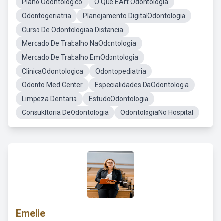
Plano Odontologico
O Que ÉArt Odontologia
Odontogeriatria
Planejamento DigitalOdontologia
Curso De Odontologiaa Distancia
Mercado De Trabalho NaOdontologia
Mercado De Trabalho EmOdontologia
ClinicaOdontologica
Odontopediatria
Odonto Med Center
Especialidades DaOdontologia
Limpeza Dentaria
EstudoOdontologia
Consukltoria DeOdontologia
OdontologiaNo Hospital
Emelie