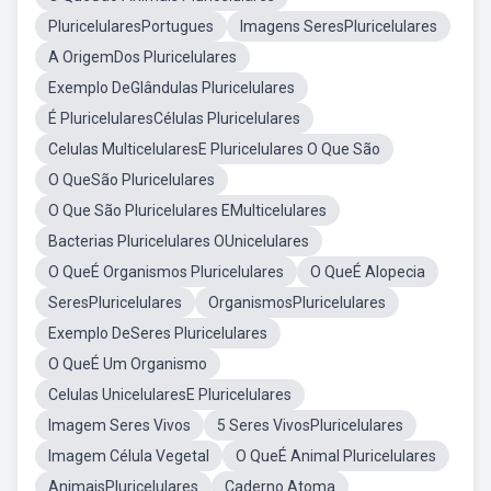
PluricelularesPortugues
Imagens SeresPluricelulares
A OrigemDos Pluricelulares
Exemplo DeGlândulas Pluricelulares
É PluricelularesCélulas Pluricelulares
Celulas MulticelularesE Pluricelulares O Que São
O QueSão Pluricelulares
O Que São Pluricelulares EMulticelulares
Bacterias Pluricelulares OUnicelulares
O QueÉ Organismos Pluricelulares
O QueÉ Alopecia
SeresPluricelulares
OrganismosPluricelulares
Exemplo DeSeres Pluricelulares
O QueÉ Um Organismo
Celulas UnicelularesE Pluricelulares
Imagem Seres Vivos
5 Seres VivosPluricelulares
Imagem Célula Vegetal
O QueÉ Animal Pluricelulares
AnimaisPluricelulares
Caderno Atoma