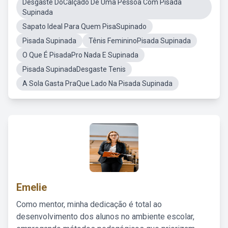
Desgaste DoCalçado De Uma Pessoa Com Pisada
Supinada
Sapato Ideal Para Quem PisaSupinado
Pisada Supinada
Tênis FemininoPisada Supinada
O Que É PisadaPro Nada E Supinada
Pisada SupinadaDesgaste Tenis
A Sola Gasta PraQue Lado Na Pisada Supinada
Emelie
Como mentor, minha dedicação é total ao
desenvolvimento dos alunos no ambiente escolar,