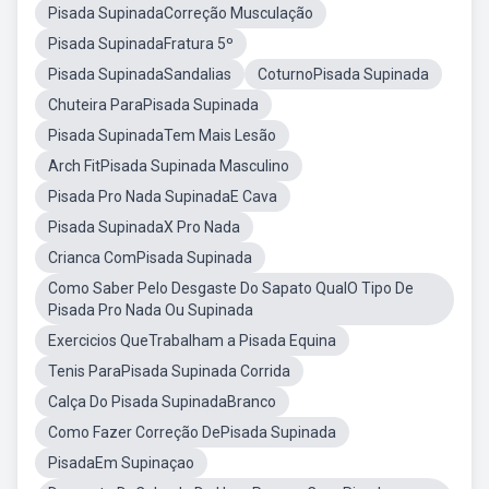
Pisada SupinadaCorreção Musculação
Pisada SupinadaFratura 5º
Pisada SupinadaSandalias
CoturnoPisada Supinada
Chuteira ParaPisada Supinada
Pisada SupinadaTem Mais Lesão
Arch FitPisada Supinada Masculino
Pisada Pro Nada SupinadaE Cava
Pisada SupinadaX Pro Nada
Crianca ComPisada Supinada
Como Saber Pelo Desgaste Do Sapato QualO Tipo De
Pisada Pro Nada Ou Supinada
Exercicios QueTrabalham a Pisada Equina
Tenis ParaPisada Supinada Corrida
Calça Do Pisada SupinadaBranco
Como Fazer Correção DePisada Supinada
PisadaEm Supinaçao