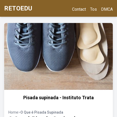
RETOEDU
Contact
Tos
DMCA
Pisada supinada - Instituto Trata
Home
>
O Que é Pisada Supinada