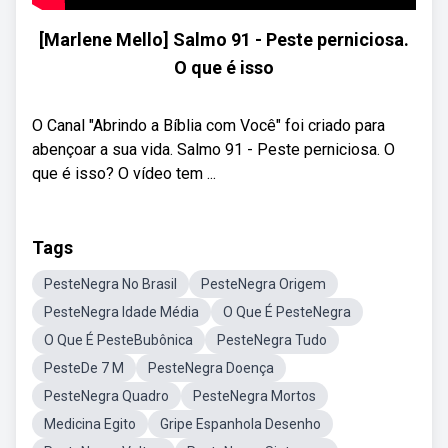
[Marlene Mello] Salmo 91 - Peste perniciosa.
O que é isso
O Canal "Abrindo a Bíblia com Você" foi criado para
abençoar a sua vida. Salmo 91 - Peste perniciosa. O
que é isso? O vídeo tem ...
Tags
PesteNegra No Brasil
PesteNegra Origem
PesteNegra Idade Média
O Que É PesteNegra
O Que É PesteBubônica
PesteNegra Tudo
PesteDe 7 M
PesteNegra Doença
PesteNegra Quadro
PesteNegra Mortos
Medicina Egito
Gripe Espanhola Desenho