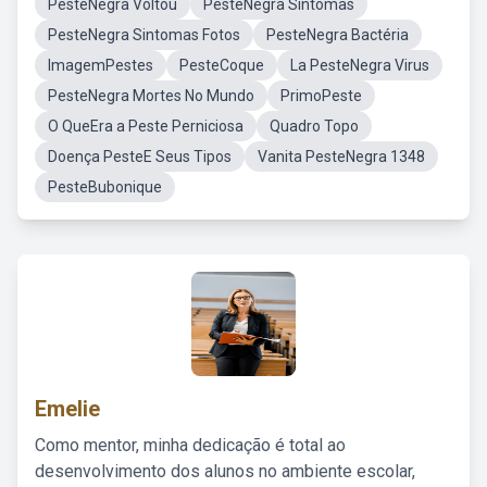
PesteNegra Voltou
PesteNegra Sintomas
PesteNegra Sintomas Fotos
PesteNegra Bactéria
ImagemPestes
PesteCoque
La PesteNegra Virus
PesteNegra Mortes No Mundo
PrimoPeste
O QueEra a Peste Perniciosa
Quadro Topo
Doença PesteE Seus Tipos
Vanita PesteNegra 1348
PesteBubonique
Emelie
Como mentor, minha dedicação é total ao
desenvolvimento dos alunos no ambiente escolar,