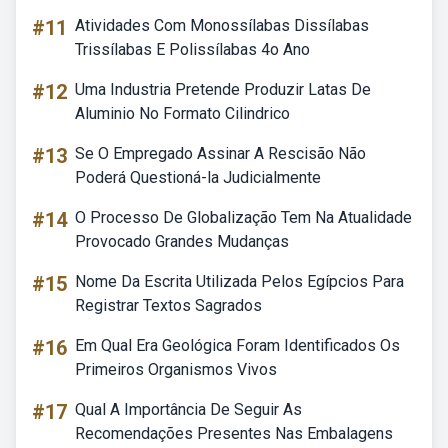
#11
Atividades Com Monossílabas Dissílabas
Trissílabas E Polissílabas 4o Ano
#12
Uma Industria Pretende Produzir Latas De
Aluminio No Formato Cilindrico
#13
Se O Empregado Assinar A Rescisão Não
Poderá Questioná-la Judicialmente
#14
O Processo De Globalização Tem Na Atualidade
Provocado Grandes Mudanças
#15
Nome Da Escrita Utilizada Pelos Egípcios Para
Registrar Textos Sagrados
#16
Em Qual Era Geológica Foram Identificados Os
Primeiros Organismos Vivos
#17
Qual A Importância De Seguir As
Recomendações Presentes Nas Embalagens