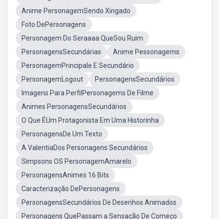
Anime PersonagemSendo Xingado
Foto DePersonagens
Personagem Do Seraaaa QueSou Ruim
PersonagensSecundárias
Anime Pessonagems
PersonagemPrincipale E Secundário
PersonagemLogout
PersonagensSecundários
Imagens Para PerfilPersonagems De Filme
Animes PersonagensSecundários
O Que ÉUm Protagonista Em Uma Historinha
PersonagensDe Um Texto
A ValentiaDos Personagens Secundários
Simpsons OS PersonagemAmarelo
PersonagensAnimes 16 Bits
Caracterização DePersonagens
PersonagensSecundários De Desenhos Animados
Personagens QuePassam a Sensação De Começo