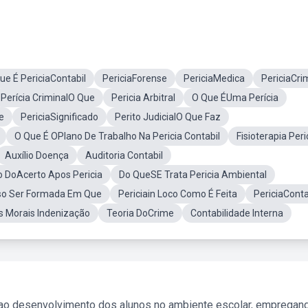
ue É PericiaContabil
PericiaForense
PericiaMedica
PericiaCri
Perícia CriminalO Que
Pericia Arbitral
O Que ÉUma Perícia
e
PericiaSignificado
Perito JudicialO Que Faz
O Que É OPlano De Trabalho Na Pericia Contabil
Fisioterapia Peri
Auxílio Doença
Auditoria Contabil
 DoAcerto Apos Pericia
Do QueSE Trata Pericia Ambiental
ciso Ser Formada Em Que
Periciain Loco Como É Feita
PericiaConta
 Morais Indenização
Teoria DoCrime
Contabilidade Interna
 ao desenvolvimento dos alunos no ambiente escolar, empregan