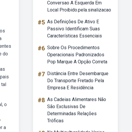
Conversao A Esquerda Em
Local Proibido.pela.sinalizacao
#5
As Definições De Ativo E
Passivo Identificam Suas
ros
Características Essenciais
a
ientes
#6
Sobre Os Procedimentos
e do
Operacionais Padronizados
?
Pop Marque A Opção Correta
das
#7
Distância Entre Desembarque
ipais
Do Transporte Fretado Pela
tal
Empresa E Residência
#8
As Cadeias Alimentares Não
l, o
São Exclusivas De
Determinadas Relações
o
Tróficas
r a