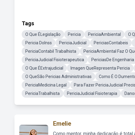
Tags
O Que ÉLegislação
Pericia
PericiaAmbiental
O Q
Pericia DoInss
PericiaJudicial
PericiasContabeis
PericiaContabil Trabalhista
PericiaAmbiental Faz O Qu
PericiaJudicial Fisioterapeutica
PericiasDe Engenharia
O Que ÉExtrajudicial
Imagen QueRepresenta Pericia
O QueSão Pericias Administrativas
Como É O Dumento
PericiaMedicina Legal
Para Fazer PericiaJudicial Pre
PericiaTrabalhista
PericiaJudicial Fisioterapia
Danos
Emelie
Como mentor, minha dedicação é total