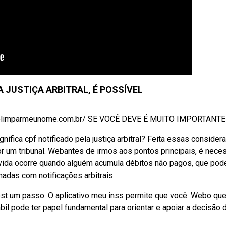
A JUSTIÇA ARBITRAL, É POSSÍVEL
limparmeunome.com.br/ SE VOCÊ DEVE É MUITO IMPORTANTE .
ifica cpf notificado pela justiça arbitral? Feita essas consider
r um tribunal. Webantes de irmos aos pontos principais, é nece
ívida ocorre quando alguém acumula débitos não pagos, que pod
adas com notificações arbitrais.
st um passo. O aplicativo meu inss permite que você: Webo que
tábil pode ter papel fundamental para orientar e apoiar a decisão 