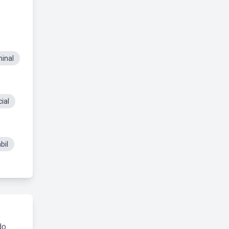
minal
cial
bil
do