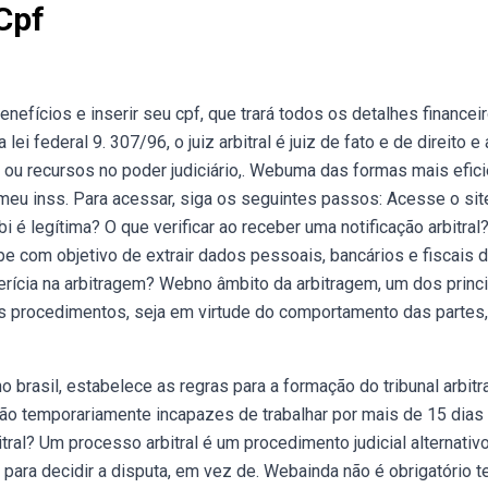
 Cpf
efícios e inserir seu cpf, que trará todos os detalhes financei
i federal 9. 307/96, o juiz arbitral é juiz de fato e de direito e 
 ou recursos no poder judiciário,. Webuma das formas mais efic
al meu inss. Para acessar, siga os seguintes passos: Acesse o sit
i é legítima? O que verificar ao receber uma notificação arbitral
lpe com objetivo de extrair dados pessoais, bancários e fiscais 
rícia na arbitragem? Webno âmbito da arbitragem, um dos princ
s procedimentos, seja em virtude do comportamento das partes, 
 brasil, estabelece as regras para a formação do tribunal arbitra
tão temporariamente incapazes de trabalhar por mais de 15 dias
ral? Um processo arbitral é um procedimento judicial alternativ
para decidir a disputa, em vez de. Webainda não é obrigatório te