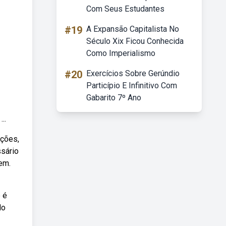
Com Seus Estudantes
#19
A Expansão Capitalista No
Século Xix Ficou Conhecida
Como Imperialismo
#20
Exercícios Sobre Gerúndio
Particípio E Infinitivo Com
Gabarito 7º Ano
..
ações,
ssário
em.
 é
do