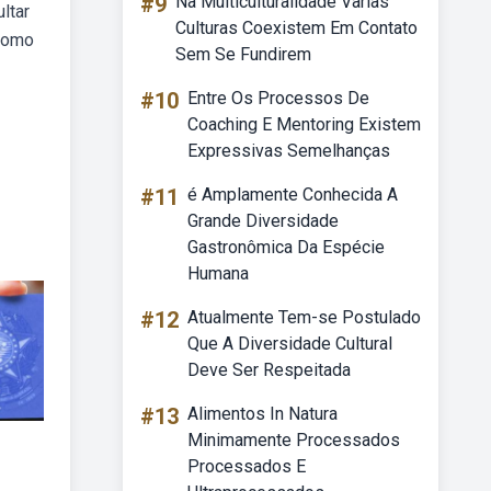
#9
Na Multiculturalidade Varias
ltar
Culturas Coexistem Em Contato
 como
Sem Se Fundirem
#10
Entre Os Processos De
Coaching E Mentoring Existem
Expressivas Semelhanças
#11
é Amplamente Conhecida A
Grande Diversidade
Gastronômica Da Espécie
Humana
#12
Atualmente Tem-se Postulado
Que A Diversidade Cultural
Deve Ser Respeitada
#13
Alimentos In Natura
Minimamente Processados
Processados E