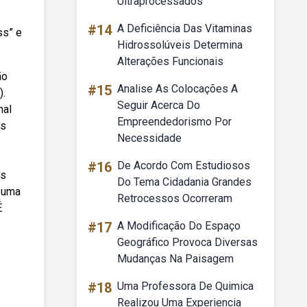
Ultraprocessados
#14
A Deficiência Das Vitaminas
ss” e
Hidrossolúveis Determina
Alterações Funcionais
ão
#15
Analise As Colocações A
).
Seguir Acerca Do
nal
Empreendedorismo Por
os
Necessidade
#16
De Acordo Com Estudiosos
es
Do Tema Cidadania Grandes
u uma
Retrocessos Ocorreram
É
#17
A Modificação Do Espaço
Geográfico Provoca Diversas
Mudanças Na Paisagem
#18
Uma Professora De Quimica
Realizou Uma Experiencia