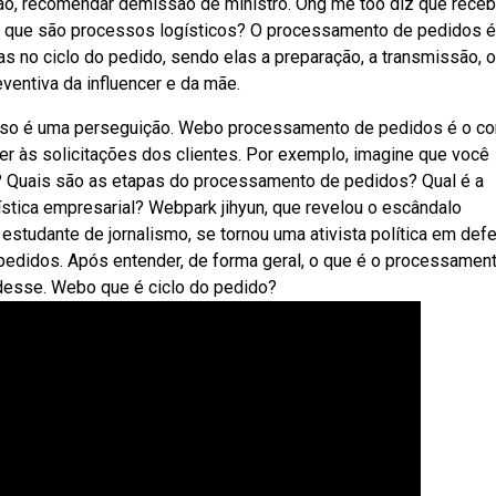
ão, recomendar demissão de ministro. Ong me too diz que rece
bo que são processos logísticos? O processamento de pedidos 
as no ciclo do pedido, sendo elas a preparação, a transmissão, o
entiva da influencer e da mãe.
sso é uma perseguição. Webo processamento de pedidos é o co
er às solicitações dos clientes. Por exemplo, imagine que você
 Quais são as etapas do processamento de pedidos? Qual é a
stica empresarial? Webpark jihyun, que revelou o escândalo
tudante de jornalismo, se tornou uma ativista política em def
edidos. Após entender, de forma geral, o que é o processamen
s desse. Webo que é ciclo do pedido?