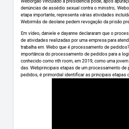
Webórgão vinculado à presidência pode, após apuraç
denúncias de assédio sexual contra o ministro;. We
etapa importante, representa várias atividades incluíd
Webirmãs de deolane pedem revogação da prisão prev
Em vídeo, daniele e dayanne declararam que o proce
de atividades realizadas por uma empresa para atend
trabalha em. Webo que é processamento de pedidos?
importância do processamento de pedidos para a logí
conhecido como nth room, em 2019, como uma jovem es
das. Webprincipais etapas de um processamento de p
pedidos, é primordial identificar as principais etapa