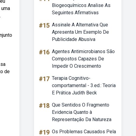
beu
Biogeoquímicos Analise As
é uma
Seguintes Afirmativas
.
#15
Assinale A Alternativa Que
Apresenta Um Exemplo De
njunto
Publicidade Abusiva
#16
Agentes Antimicrobianos São
Compostos Capazes De
esa
Impedir O Crescimento
to de
#17
Terapia Cognitivo-
comportamental - 3.ed.: Teoria
E Prática Judith Beck
#18
Que Sentidos O Fragmento
Evidencia Quanto à
Representação Da Natureza
#19
Os Problemas Causados Pela