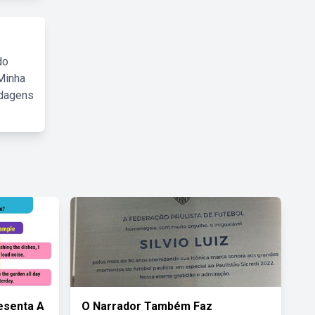
do
Minha
rdagens
esenta A
O Narrador Também Faz