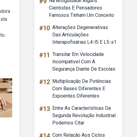
#9
Na Antiguidade Alguns
Cientistas E Pensadores
adora
Famosos Tinham Um Conceito
esta
#10
Alterações Degenerativas
Das Articulações
to.
Interapofisárias L4-l5 E L5-s1
#11
Transitar Em Velocidade
Incompativel Com A
Segurança Diante De Escolas
#12
Multiplicação De Potências
Com Bases Diferentes E
Expoentes Diferentes
#13
Entre As Características Da
Segunda Revolução Industrial
Podemos Citar
#14
Com Relação Aos Ciclos