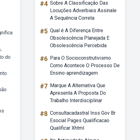
#4
Sobre A Classificação Das
Locuções Adverbiais Assinale
A Sequência Correta
#5
Qual é A Diferença Entre
nifica
Obsolescência Planejada E
Obsolescência Percebida
,
to do
#6
Para O Socioconstrutivismo
Como Acontece O Processo De
Ensino-aprendizagem
ento
#7
Marque A Alternativa Que
são
Apresenta A Proposta Do
Trabalho Interdisciplinar
os
#8
Consultacadastral Inss Gov Br
Esocial Pages Qualificacao
Qualificar Xhtml