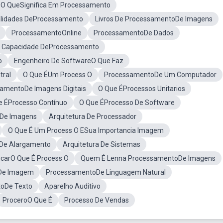
O QueSignifica Em Processamento
lidades DeProcessamento
Livros De ProcessamentoDe Imagens
ProcessamentoOnline
ProcessamentoDe Dados
Capacidade DeProcessamento
o
Engenheiro De SoftwareO Que Faz
tral
O Que ÉUm Process O
ProcessamentoDe Um Computador
amentoDe Imagens Digitais
O Que ÉProcessos Unitarios
e ÉProcesso Contínuo
O Que ÉProcesso De Software
 De Imagens
Arquitetura De Processador
O Que É Um Process O ESua Importancia Imagem
De Alargamento
Arquitetura De Sistemas
icarO Que É Process O
Quem É Lenna ProcessamentoDe Imagens
De Imagem
ProcessamentoDe Linguagem Natural
oDe Texto
Aparelho Auditivo
ProceroO Que É
Processo De Vendas