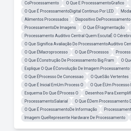
CoProcessamento
O Que E ProcessamentoGrafico
O Que É ProcessamentoDigital Continuo Por LED
Moda
Alimentos Processados
Dispositivo DeProcessamento
ProcessamentoDe Imagens
O Que ÉFragmentação
Processamento Auditivo Central Quem EscutaÉ O Cérebr
O Que Significa Avaliação Do ProcessamentoAuditivo Cen
O Que ÉMacroprocesso
O Que ÉProcessos
Process
O Que ÉConstrução De Processamento Big Fram
O Qu
Explique O Que ÉConvolução De Imagem Processamento
O Que ÉProcesso De Concessao
O QueSão Vertentes
O Que É Inicial EmUm Process O
O Que ÉUm Processo 
Esquema Do Que ÉProcess O
Desenhos Para Exemplif
ProcessamentoSalarial
O Que ÉDem Processamento 
O Que É ProcessamentoDe Informação
Processament
Imagem QueRepresente Hardware De Processamento