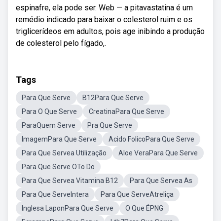
espinafre, ela pode ser. Web — a pitavastatina é um
remédio indicado para baixar o colesterol ruim e os
triglicerídeos em adultos, pois age inibindo a produção
de colesterol pelo fígado,.
Tags
Para Que Serve
B12Para Que Serve
Para O Que Serve
CreatinaPara Que Serve
ParaQuem Serve
Pra Que Serve
ImagemPara Que Serve
Acido FolicoPara Que Serve
Para Que Servea Utilização
Aloe VeraPara Que Serve
Para Que Serve OTo Do
Para Que Servea Vitamina B12
Para Que Servea As
Para Que ServeIntera
Para Que ServeAtreliça
Inglesa LaponPara Que Serve
O Que ÉPNG