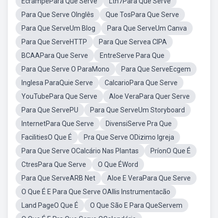
EcrampePara Que Serve
Lth7Para Que Serve
Para Que Serve OInglês
Que TosPara Que Serve
Para Que ServeUm Blog
Para Que ServeUm Canva
Para Que ServeHTTP
Para Que Servea CIPA
BCAAPara Que Serve
EntreServe Para Que
Para Que Serve O ParaMono
Para Que ServeEcgem
Inglesa ParaQuie Serve
CalcarioPara Que Serve
YouTubePara Que Serve
Aloe VeraPara Quer Serve
Para Que ServePU
Para Que ServeUm Storyboard
InternetPara Que Serve
DivensiServe Pra Que
FacilitiesO Que É
Pra Que Serve ODizimo Igreja
Para Que Serve OCalcário Nas Plantas
PríonO Que É
CtresPara Que Serve
O Que ÉWord
Para Que ServeARB Net
Aloe E VeraPara Que Serve
O Que É E Para Que Serve OAllis Instrumentacão
Land PageO Que É
O Que São E Para QueServem