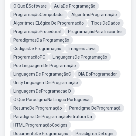
O Que ÉSoftware
AulaDe Programação
ProgramaçãoComputador
AlgoritmoProgramação
Algoritmos ELógica De Programação
Tipos DeDados
ProgramaçãoProcedural
ProgramaçãoPara Iniciantes
ParadigmasDa Programação
CodigosDe Programação
Imagens Java
ProgramaçãoPC
LinguagensDe Programação
Poo LinguagemDe Programação
Linguagem De ProgramaçãoC
DIA DoProgramador
Unity LinguagemDe Programação
Linguagem DeProgramacao D
O Que ParadigmaNa Lingua Portuguesa
ResumoDe Programação
Paradigma DeProgramaçã
Paradigma De ProgramaçãoEstrutura Da
HTML ProgramaçãoCodigos
DocumentoDe Programação
Paradigma DeLogin