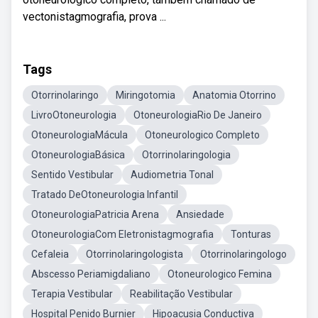
vectonistagmografia, prova ...
Tags
Otorrinolaringo
Miringotomia
Anatomia Otorrino
LivroOtoneurologia
OtoneurologiaRio De Janeiro
OtoneurologiaMácula
Otoneurologico Completo
OtoneurologiaBásica
Otorrinolaringologia
Sentido Vestibular
Audiometria Tonal
Tratado DeOtoneurologia Infantil
OtoneurologiaPatricia Arena
Ansiedade
OtoneurologiaCom Eletronistagmografia
Tonturas
Cefaleia
Otorrinolaringologista
Otorrinolaringologo
Abscesso Periamigdaliano
Otoneurologico Femina
Terapia Vestibular
Reabilitação Vestibular
Hospital Penido Burnier
Hipoacusia Conductiva