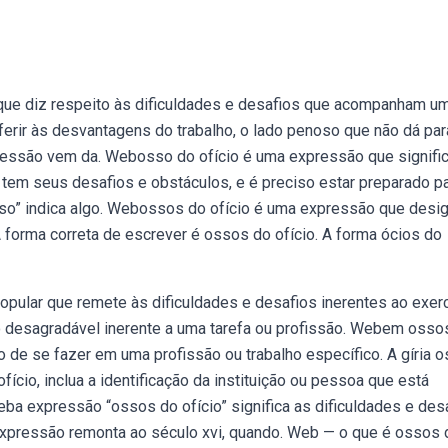
que diz respeito às dificuldades e desafios que acompanham u
ferir às desvantagens do trabalho, o lado penoso que não dá par
xpressão vem da. Webosso do ofício é uma expressão que signifi
 tem seus desafios e obstáculos, e é preciso estar preparado pa
sso” indica algo. Webossos do ofício é uma expressão que desi
 forma correta de escrever é ossos do ofício. A forma ócios do
pular que remete às dificuldades e desafios inerentes ao exerc
go desagradável inerente a uma tarefa ou profissão. Webem osso
o de se fazer em uma profissão ou trabalho específico. A gíria 
fício, inclua a identificação da instituição ou pessoa que está
a expressão “ossos do ofício” significa as dificuldades e des
 expressão remonta ao século xvi, quando. Web — o que é ossos 