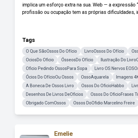
implica um esforço extra na sua. Web — a expressão “
profissão ou ocupação tem as próprias dificuldades, 
Tags
O Que SãoOssos Do Ofício
LivroOssos Do Ofício
Oss
OciosDo Oficio
ÓsseosDo Ofício
Ilustração Do Livro
Oficio Pedindo OssosPara Sopa
Livro OS Nervos EOSOs
Ócios Do OfícioOu Ossos
OssoAquarela
Imagens 4K
A Boneca De Ossos Livro
Ossos Do OficioHabbo
Liv
Desenhos De Livros DeOficios
Ossos Do OficioFrases T
Obrigado ComOssos
Ossos DoOfidio Marcelino Freire
Emelie