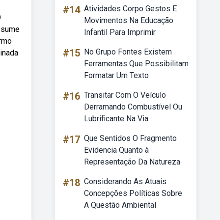
#14
Atividades Corpo Gestos E
O
Movimentos Na Educação
resume
Infantil Para Imprimir
ermo
#15
No Grupo Fontes Existem
minada
Ferramentas Que Possibilitam
Formatar Um Texto
#16
Transitar Com O Veículo
Derramando Combustível Ou
Lubrificante Na Via
#17
Que Sentidos O Fragmento
Evidencia Quanto à
Representação Da Natureza
#18
Considerando As Atuais
Concepções Políticas Sobre
A Questão Ambiental