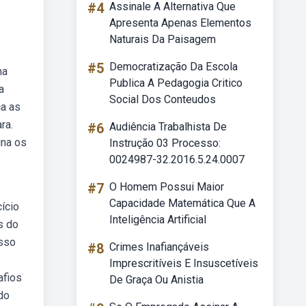
#4
Assinale A Alternativa Que
Apresenta Apenas Elementos
Naturais Da Paisagem
#5
Democratização Da Escola
ma
Publica A Pedagogia Critico
a
Social Dos Conteudos
ca as
ra.
#6
Audiência Trabalhista De
gna os
Instrução 03 Processo:
0024987-32.2016.5.24.0007
#7
O Homem Possui Maior
Capacidade Matemática Que A
ício
Inteligência Artificial
s do
osso
#8
Crimes Inafiançáveis
Imprescritíveis E Insuscetíveis
afios
De Graça Ou Anistia
do