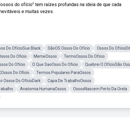
ossos do ofício” tem raízes profundas na ideia de que cada
inevitáveis e muitas vezes.
os Do OfícioSue Black
SãoOS Ossos Do Ofício
Ossos Do OfícioDi
Ossos Do Oficio
MemeOssos
TermoOssos Do Ofício
sos Do Ofício
O Que SaoOsso Do Oficio
Quebrei O OfícioSão Os
Ossos Do Oficio
Termos Populares ParaOssos
ro Ossos Do OfícioDark
Capa De TrabalhoOssos
rabalho
Anatomia HumanaOssos
OssosNascem Perto Da Orela