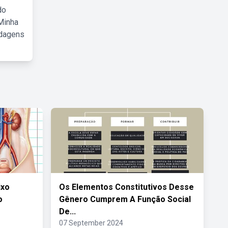
do
Minha
rdagens
ixo
Os Elementos Constitutivos Desse
o
Gênero Cumprem A Função Social
De...
07 September 2024