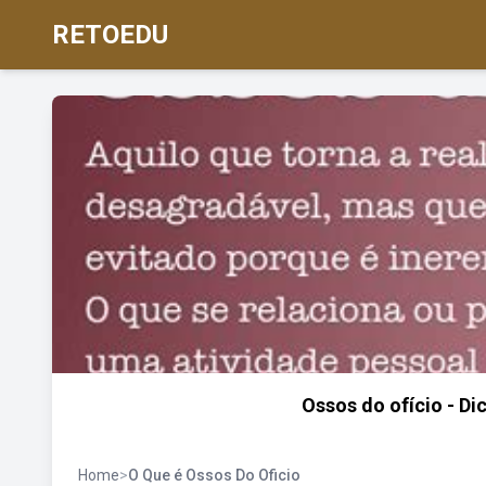
RETOEDU
Ossos do ofício - Di
Home
>
O Que é Ossos Do Oficio