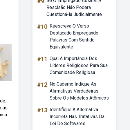
#9
Se O Empregado Assinar A
Rescisão Não Poderá
Questioná-la Judicialmente
#10
Reescreva O Verso
Destacado Empregando
Palavras Com Sentido
Equivalente
#11
Qual A Importância Dos
Líderes Religiosos Para Sua
Comunidade Religiosa
#12
No Caderno Indique As
Afirmativas Verdadeiras
Sobre Os Modelos Atômicos
de.
 mas
#13
Identifique A Alternativa
 uma
Incorreta Nas Tratativas Da
Lei De Softwares.