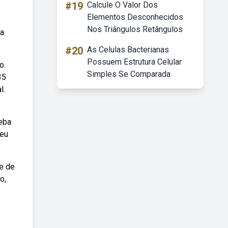
#19
Calcule O Valor Dos
Elementos Desconhecidos
Nos Triângulos Retângulos
da
#20
As Celulas Bacterianas
Possuem Estrutura Celular
o.
Simples Se Comparada
35
l.
eba
seu
e de
o,