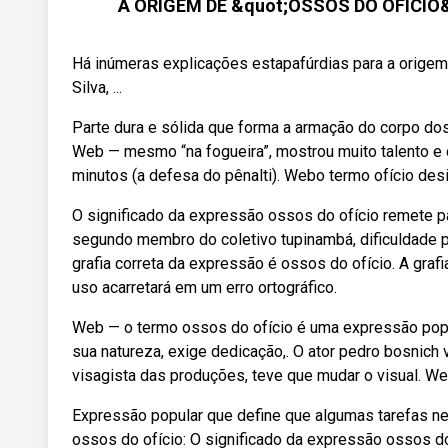
A ORIGEM DE &quot;OSSOS DO OFÍCIO&quo
Há inúmeras explicações estapafúrdias para a origem
Silva, ...
Parte dura e sólida que forma a armação do corpo d
Web — mesmo “na fogueira”, mostrou muito talento e de
minutos (a defesa do pênalti). Webo termo ofício de
O significado da expressão ossos do ofício remete pa
segundo membro do coletivo tupinambá, dificuldade p
grafia correta da expressão é ossos do ofício. A grafi
uso acarretará em um erro ortográfico.
Web — o termo ossos do ofício é uma expressão popu
sua natureza, exige dedicação,. O ator pedro bosnich v
visagista das produções, teve que mudar o visual. We
Expressão popular que define que algumas tarefas ne
ossos do ofício: O significado da expressão ossos do