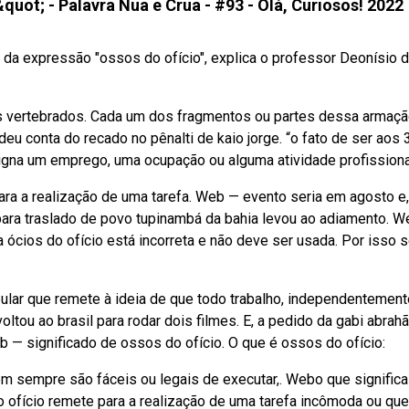
t; - Palavra Nua e Crua - #93 - Olá, Curiosos! 2022
 da expressão "ossos do ofício", explica o professor Deonísio 
os vertebrados. Cada um dos fragmentos ou partes dessa armaçã
u conta do recado no pênalti de kaio jorge. “o fato de ser aos 
signa um emprego, uma ocupação ou alguma atividade profissiona
ra a realização de uma tarefa. Web — evento seria em agosto e,
ara traslado de povo tupinambá da bahia levou ao adiamento. W
a ócios do ofício está incorreta e não deve ser usada. Por isso 
lar que remete à ideia de que todo trabalho, independentement
oltou ao brasil para rodar dois filmes. E, a pedido da gabi abrahã
b — significado de ossos do ofício. O que é ossos do ofício:
m sempre são fáceis ou legais de executar,. Webo que significa
 ofício remete para a realização de uma tarefa incômoda ou que