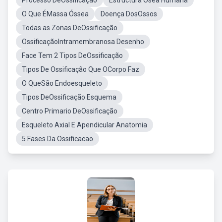
Processo DeOssificação
Estructura Ósea Humana
O Que ÉMassa Óssea
Doença DosOssos
Todas as Zonas DeOssificação
OssificaçãoIntramembranosa Desenho
Face Tem 2 Tipos DeOssificação
Tipos De Ossificação Que OCorpo Faz
O QueSão Endoesqueleto
Tipos DeOssificação Esquema
Centro Primario DeOssificação
Esqueleto Axial E Apendicular Anatomia
5 Fases Da Ossificacao