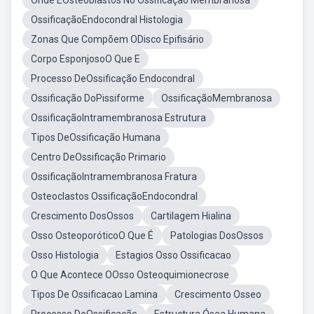
Onde ÉOsteoblastos No Ossificação Membranosa
OssificaçãoEndocondral Histologia
Zonas Que Compõem ODisco Epifisário
Corpo EsponjosoO Que E
Processo DeOssificação Endocondral
Ossificação DoPissiforme
OssificaçãoMembranosa
OssificaçãoIntramembranosa Estrutura
Tipos DeOssificação Humana
Centro DeOssificação Primario
OssificaçãoIntramembranosa Fratura
Osteoclastos OssificaçãoEndocondral
Crescimento DosOssos
Cartilagem Hialina
Osso OsteoporóticoO Que É
Patologias DosOssos
Osso Histologia
Estagios Osso Ossificacao
O Que Acontece OOsso Osteoquimionecrose
Tipos De Ossificacao Lamina
Crescimento Osseo