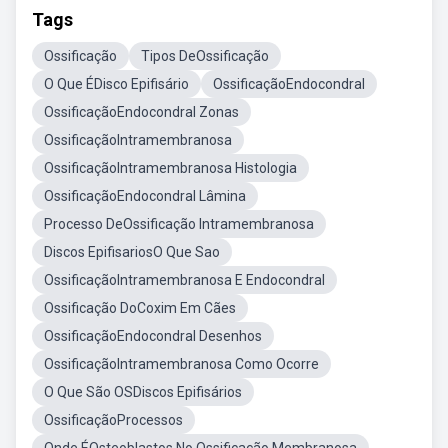
Tags
Ossificação
Tipos DeOssificação
O Que ÉDisco Epifisário
OssificaçãoEndocondral
OssificaçãoEndocondral Zonas
OssificaçãoIntramembranosa
OssificaçãoIntramembranosa Histologia
OssificaçãoEndocondral Lâmina
Processo DeOssificação Intramembranosa
Discos EpifisariosO Que Sao
OssificaçãoIntramembranosa E Endocondral
Ossificação DoCoxim Em Cães
OssificaçãoEndocondral Desenhos
OssificaçãoIntramembranosa Como Ocorre
O Que São OSDiscos Epifisários
OssificaçãoProcessos