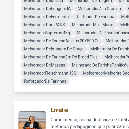
Melhorador DeMassa
Melhorador DeImagem
Melho
Melhorador DeImagem IA
MelhoradorZap Gradina
Melhorador DeFermento
ResfriadorDe Farinha
Mel
Melhorador ParaPARS
MelhoradorMais Macio
Melh
MelhoradorSuprema 4Kg
Melhorador De FarinhaCasei
Melhorador De FarinhaAdiplus 20X500 Gr
Melhorador 
Melhorador DeImagem De Graça
Melhorador De Farin
Melhorador De FarinhaEm Pó Bread Plus
MelhoradorP
Melhorador DeMassas
Melhorado De FarinhaPanificáv
MelhoradorFleischmann 10G
MelhoradorMelhorita Sa
ReforçadorDe Farinhas
Emelie
Como mentor, minha dedicação é total
métodos pedagógicos que priorizam co