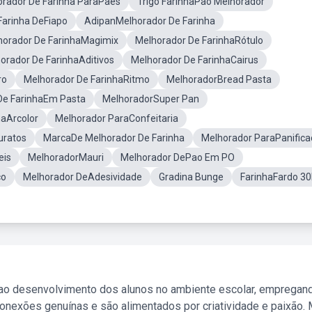
rador De Farinha ParaPães
Trigo FarinhaPao Melhorador
Farinha DeFiapo
AdipanMelhorador De Farinha
horador De FarinhaMagimix
Melhorador De FarinhaRótulo
orador De FarinhaAditivos
Melhorador De FarinhaCairus
ro
Melhorador De FarinhaRitmo
MelhoradorBread Pasta
De FarinhaEm Pasta
MelhoradorSuper Pan
haArcolor
Melhorador ParaConfeitaria
uratos
MarcaDe Melhorador De Farinha
Melhorador ParaPanific
eis
MelhoradorMauri
Melhorador DePao Em PO
co
Melhorador DeAdesividade
Gradina Bunge
FarinhaFardo 3
 ao desenvolvimento dos alunos no ambiente escolar, empregan
nexões genuínas e são alimentados por criatividade e paixão. 