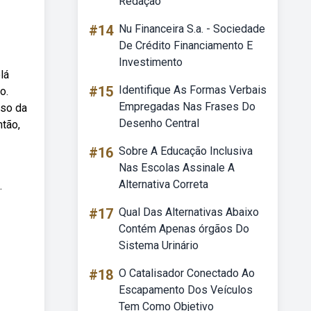
Redação
#14
Nu Financeira S.a. - Sociedade
De Crédito Financiamento E
Investimento
lá
#15
Identifique As Formas Verbais
o.
Empregadas Nas Frases Do
eso da
Desenho Central
ntão,
#16
Sobre A Educação Inclusiva
Nas Escolas Assinale A
Alternativa Correta
.
#17
Qual Das Alternativas Abaixo
Contém Apenas órgãos Do
Sistema Urinário
#18
O Catalisador Conectado Ao
Escapamento Dos Veículos
Tem Como Objetivo