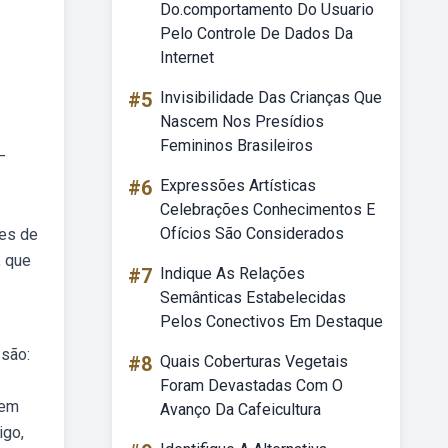
Do.comportamento Do Usuario
Pelo Controle De Dados Da
Internet
#5
Invisibilidade Das Crianças Que
Nascem Nos Presídios
Femininos Brasileiros
—
#6
Expressões Artísticas
Celebrações Conhecimentos E
Ofícios São Considerados
res de
, que
#7
Indique As Relações
Semânticas Estabelecidas
Pelos Conectivos Em Destaque
 são:
#8
Quais Coberturas Vegetais
Foram Devastadas Com O
 em
Avanço Da Cafeicultura
igo,