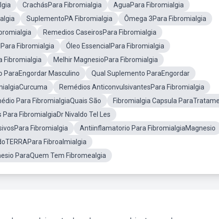
lgia
CrachásPara Fibromialgia
AguaPara Fibromialgia
algia
SuplementoPA Fibromialgia
Ômega 3Para Fibromialgia
bromialgia
Remedios CaseirosPara Fibromialgia
Para Fibromialgia
Óleo EssencialPara Fibromialgia
 Fibromialgia
Melhir MagnesioPara Fibromialgia
 ParaEngordar Masculino
Qual Suplemento ParaEngordar
mialgiaCurcuma
Remédios AnticonvulsivantesPara Fibromialgia
édio Para FibromialgiaQuais São
Fibromialgia Capsula ParaTratam
Para FibromialgiaDr Nivaldo Tel Les
ivosPara Fibromialgia
Antiinflamatorio Para FibromialgiaMagnesio
doTERRAPara Fibroalmialgia
esio ParaQuem Tem Fibromealgia