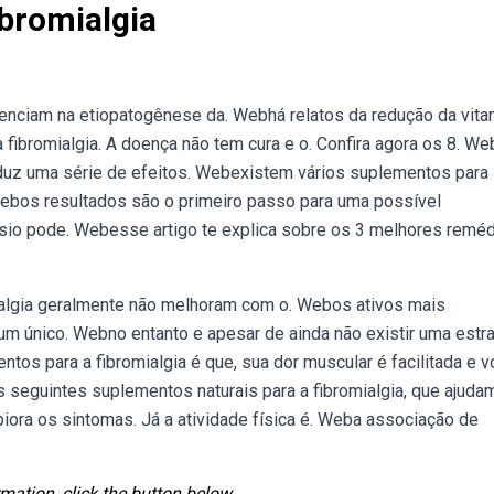
bromialgia
uenciam na etiopatogênese da. Webhá relatos da redução da vita
 fibromialgia. A doença não tem cura e o. Confira agora os 8. We
roduz uma série de efeitos. Webexistem vários suplementos para
Webos resultados são o primeiro passo para uma possível
io pode. Webesse artigo te explica sobre os 3 melhores remé
ialgia geralmente não melhoram com o. Webos ativos mais
m único. Webno entanto e apesar de ainda não existir uma estra
tos para a fibromialgia é que, sua dor muscular é facilitada e 
s seguintes suplementos naturais para a fibromialgia, que ajuda
piora os sintomas. Já a atividade física é. Weba associação de
mation, click the button below.