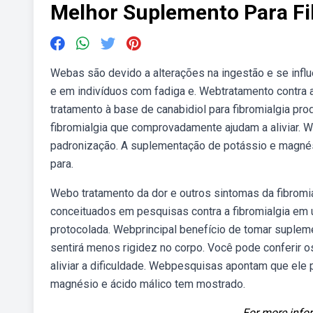
Melhor Suplemento Para Fi
Webas são devido a alterações na ingestão e se infl
e em indivíduos com fadiga e. Webtratamento contra a
tratamento à base de canabidiol para fibromialgia p
fibromialgia que comprovadamente ajudam a aliviar. 
padronização. A suplementação de potássio e magnés
para.
Webo tratamento da dor e outros sintomas da fibrom
conceituados em pesquisas contra a fibromialgia em u
protocolada. Webprincipal benefício de tomar suplemen
sentirá menos rigidez no corpo. Você pode conferir o
aliviar a dificuldade. Webpesquisas apontam que ele 
magnésio e ácido málico tem mostrado.
For more infor