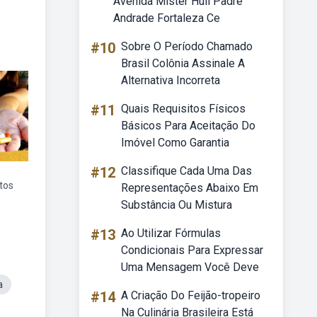
Avenida Mister Hull Padre
Andrade Fortaleza Ce
#10
Sobre O Período Chamado
Brasil Colônia Assinale A
Alternativa Incorreta
#11
Quais Requisitos Físicos
Básicos Para Aceitação Do
Imóvel Como Garantia
#12
Classifique Cada Uma Das
tos
Representações Abaixo Em
Substância Ou Mistura
#13
Ao Utilizar Fórmulas
Condicionais Para Expressar
Uma Mensagem Você Deve
a
#14
A Criação Do Feijão-tropeiro
Na Culinária Brasileira Está