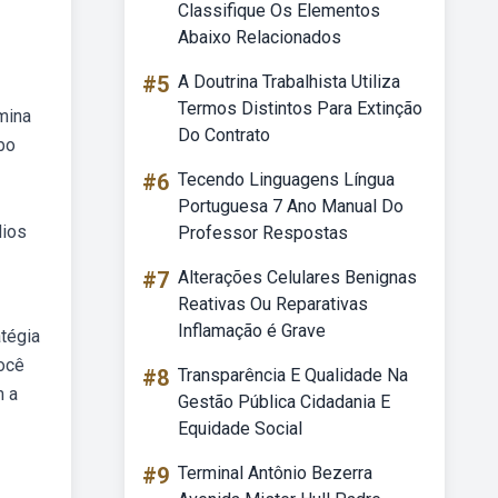
Classifique Os Elementos
Abaixo Relacionados
#5
A Doutrina Trabalhista Utiliza
Termos Distintos Para Extinção
mina
Do Contrato
bo
#6
Tecendo Linguagens Língua
Portuguesa 7 Ano Manual Do
dios
Professor Respostas
#7
Alterações Celulares Benignas
Reativas Ou Reparativas
Inflamação é Grave
tégia
você
#8
Transparência E Qualidade Na
m a
Gestão Pública Cidadania E
Equidade Social
#9
Terminal Antônio Bezerra