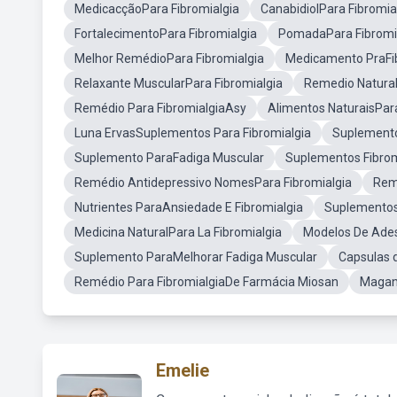
MedicacçãoPara Fibromialgia
CanabidiolPara Fibromia
FortalecimentoPara Fibromialgia
PomadaPara Fibromi
Melhor RemédioPara Fibromialgia
Medicamento PraFi
Relaxante MuscularPara Fibromialgia
Remedio Natural
Remédio Para FibromialgiaAsy
Alimentos NaturaisPara
Luna ErvasSuplementos Para Fibromialgia
Suplemento
Suplemento ParaFadiga Muscular
Suplementos Fibro
Remédio Antidepressivo NomesPara Fibromialgia
Rem
Nutrientes ParaAnsiedade E Fibromialgia
Suplementos 
Medicina NaturalPara La Fibromialgia
Modelos De Ades
Suplemento ParaMelhorar Fadiga Muscular
Capsulas 
Remédio Para FibromialgiaDe Farmácia Miosan
Magan
Emelie