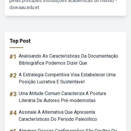
pelas principais instituições acadêmicas do mundo -
dsw.aau.edu.et.
Top Post
#1
Analisando As Características Da Documentação
Bibliográfica Podemos Dizer Que
#2
A Estrategia Competitiva Visa Estabelecer Uma
Posição Lucrativa E Sustentavel
#3
Uma Atitude Comum Caracteriza A Postura
Literária De Autores Pré-modernistas
#4
Assinale A Alternativa Que Apresenta
Características Do Período Paleolítico
Algumas Dessas Configurações São Ocultas Ou