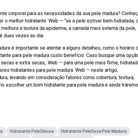
ante corporal para as necessidades da sua pele madura? Conheç
r o melhor hidratante. Web — “se a pele estiver bem hidratada, 
e melhora a textura da epiderme, a camada mais externa da pele,.
é duas vezes ao dia.
dura é importante se atentar a alguns detalhes, como o horário 
dratante para pele madura custo benefício. Caso busque uma opçã
s secas e extra secas,. Web — para uma pele mais firme, hidratad
res hidratantes para pele madura. Web — neste artigo,
ra, levando em consideração fatores como cobertura, textura,
mo escolher um bom hidratante para pele madura e ainda trarem
ra
Hidratante PeleOleosa
Hidratante PeleSeca Pele Madura