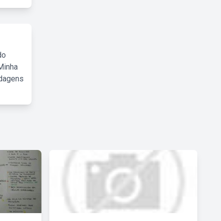
do
Minha
rdagens