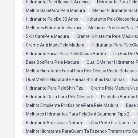
Hidratante PeleOleosa E Acneica
Hidratante Para Pel
Melhor BasePara Pele Madura
Melhor Hidratante Ros
Hidratante PeleDe 30 Anos
Hidratante PeleOleosa Ne
Melhores HidratantesFaciais
Melhores ProdutosPara 
Skin CarePele Madura
Creme Hidratante Pele Madura
Creme Anti IdadePele Madura
Hidratante Para PeleO
Hidratante Facial Para PeleOleosa Barato
Lin Has De 
Base BoaPara Pele Madura
Qual OMelhor Hidratante P
Melhor Hidratante Facial Para PeleOleosa Rosto Boticario
Qual Melhor Hidratante Paraas Bolinhas Das Unhas
Ba
Hidratante Para PeleShih Tzu
Creme Pele MaduraNiv
Hidratante Dalla Para PeleOleosa 5
Produtos Baratos 
Melhor Emoliente ProfissionalPara Pele Madura
Base 
Melhores Hidratantes Para PeleDsnt Baumann Tipo 2
HidratanteAntissinais Natura
Olho Preto Pra Quem T
Melhor Hidratante ParaQuem Ta Fazendo Tratamento Co