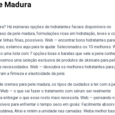
le Madura
ra? Há inúmeras opções de hidratantes faciais disponíveis no
aso da pele madura, formulações ricas em hidratação, leves e 
 linhas finas, possíveis. Web — encontrar bons hidratantes para
isso, estamos aqui para te ajudar. Selecionados os 10 melhores.
xo uma lista com 7 opções boas e baratas que vale a pena conhe
ecemos uma seleção exclusiva de produtos de skincare para pe
s necessidades. Web — descubra os melhores hidratantes para
m a firmeza e elasticidade da pele.
 cremes para pele madura, os tipos de cuidados a ter com a p
. Web — o que vai fazer o tratamento com sérum ser realmente
ara entregar o que esse rosto mais necessita. Web — pensando n
íveis para enfrentar o tempo seco em goiás: Facilmente absorv
ra cutânea; Atrai e retém a umidade nas camadas. Weba melhor ba