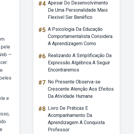
#4
Apesar Do Desenvolvimento
De Uma Personalidade Mais
Flexível Ser Benéfico
#5
A Psicologia Da Educação
Comportamentalista Considera
com
A Aprendizagem Como
 pele
 Web —
#6
Realizando A Simplificação Da
cer:
Expressão Algébrica A Seguir
Encontraremos
le
 peles
#7
No Presente Observa-se
Crescente Atenção Aos Efeitos
Da Atividade Humana
ele e
#8
Livro De Práticas E
isso,
Acompanhamento Da
ido
Aprendizagem A Conquista
se
Professor