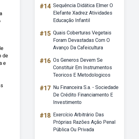
#14
Sequência Didática Elmer O
Elefante Xadrez Atividades
a
Educação Infantil
o
#15
Quais Coberturas Vegetais
Foram Devastadas Com O
Avanço Da Cafeicultura
de
o de
#16
Os Generos Devem Se
a e
Constituir Em Instrumentos
Teoricos E Metodologicos
os
#17
Nu Financeira S.a. - Sociedade
De Crédito Financiamento E
Investimento
#18
Exercício Arbitrário Das
Próprias Razões Ação Penal
Pública Ou Privada