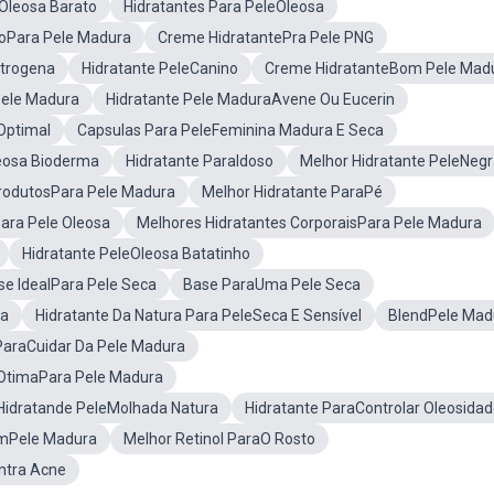
eOleosa Barato
Hidratantes Para PeleOleosa
toPara Pele Madura
Creme HidratantePra Pele PNG
utrogena
Hidratante PeleCanino
Creme HidratanteBom Pele Mad
Pele Madura
Hidratante Pele MaduraAvene Ou Eucerin
Optimal
Capsulas Para PeleFeminina Madura E Seca
leosa Bioderma
Hidratante ParaIdoso
Melhor Hidratante PeleNeg
ProdutosPara Pele Madura
Melhor Hidratante ParaPé
ara Pele Oleosa
Melhores Hidratantes CorporaisPara Pele Madura
Hidratante PeleOleosa Batatinho
se IdealPara Pele Seca
Base ParaUma Pele Seca
ea
Hidratante Da Natura Para PeleSeca E Sensível
BlendPele Mad
ParaCuidar Da Pele Madura
OtimaPara Pele Madura
Hidratande PeleMolhada Natura
Hidratante ParaControlar Oleosida
emPele Madura
Melhor Retinol ParaO Rosto
ntra Acne