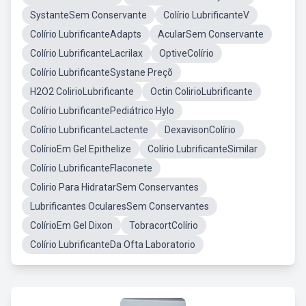
SystanteSem Conservante
Colírio LubrificanteV
Colírio LubrificanteAdapts
AcularSem Conservante
Colírio LubrificanteLacrilax
OptiveColírio
Colírio LubrificanteSystane Preçõ
H2O2 ColirioLubrificante
Octin ColirioLubrificante
Colírio LubrificantePediátrico Hylo
Colírio LubrificanteLactente
DexavisonColírio
ColírioEm Gel Epithelize
Colírio LubrificanteSimilar
Colírio LubrificanteFlaconete
Colirio Para HidratarSem Conservantes
Lubrificantes OcularesSem Conservantes
ColírioEm Gel Dixon
TobracortColírio
Colírio LubrificanteDa Ofta Laboratorio