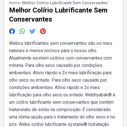
Home
>
Melhor Colírio Lubrificante Sem Conservantes
Melhor Colírio Lubrificante Sem
Conservantes
Webos lubrificantes sem conservantes são os mais
naturais e menos nocivos para o nosso olho.
Atualmente existem colírios com conservantes com
mínima. Para olho seco causado por condições
ambientais. Alívio rápido e 2x mais lubrificação para
olho seco ou irritado. Para olho seco causado por
condições ambientais. Alívio rápido e 2x mais
lubrificação para olho seco ou irritado. Webhyabak® é
um colírio lubrificante sem conservantes que contém
hialuronato de sódio na composição. É considerado
uma ótima opção para o tratamento do olho seco e no
pós. Webo colírio lubrificante systane® hidratação