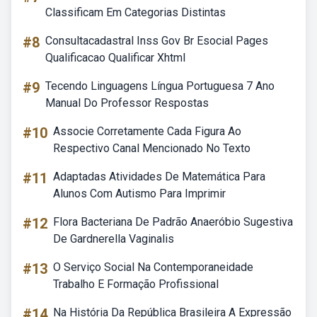
Classificam Em Categorias Distintas
#8
Consultacadastral Inss Gov Br Esocial Pages
Qualificacao Qualificar Xhtml
#9
Tecendo Linguagens Língua Portuguesa 7 Ano
Manual Do Professor Respostas
#10
Associe Corretamente Cada Figura Ao
Respectivo Canal Mencionado No Texto
#11
Adaptadas Atividades De Matemática Para
Alunos Com Autismo Para Imprimir
#12
Flora Bacteriana De Padrão Anaeróbio Sugestiva
De Gardnerella Vaginalis
#13
O Serviço Social Na Contemporaneidade
Trabalho E Formação Profissional
#14
Na História Da República Brasileira A Expressão