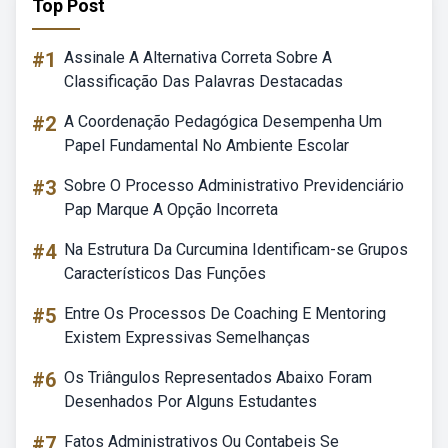
Top Post
#1
Assinale A Alternativa Correta Sobre A
Classificação Das Palavras Destacadas
#2
A Coordenação Pedagógica Desempenha Um
Papel Fundamental No Ambiente Escolar
#3
Sobre O Processo Administrativo Previdenciário
Pap Marque A Opção Incorreta
#4
Na Estrutura Da Curcumina Identificam-se Grupos
Característicos Das Funções
#5
Entre Os Processos De Coaching E Mentoring
Existem Expressivas Semelhanças
#6
Os Triângulos Representados Abaixo Foram
Desenhados Por Alguns Estudantes
#7
Fatos Administrativos Ou Contabeis Se