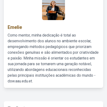
Emelie
Como mentor, minha dedicação é total ao
desenvolvimento dos alunos no ambiente escolar,
empregando métodos pedagógicos que priorizam
conexões genuínas e são alimentados por criatividade
e paixão. Minha missão é orientar os estudantes em
sua jornada para se tornarem uma geração notável,
utilizando abordagens educacionais reconhecidas
pelas principais instituições acadêmicas do mundo -
dsw.aau.edu.et.