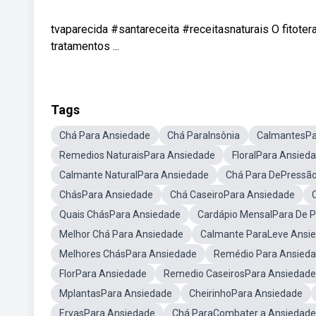
tvaparecida #santareceita #receitasnaturais O fitote
tratamentos ...
Tags
Chá Para Ansiedade
Chá ParaInsônia
CalmantesPa
Remedios NaturaisPara Ansiedade
FloralPara Ansied
Calmante NaturalPara Ansiedade
Chá Para DePressã
ChásPara Ansiedade
Chá CaseiroPara Ansiedade
Quais ChásPara Ansiedade
Cardápio MensalPara De 
Melhor Chá Para Ansiedade
Calmante ParaLeve Ansi
Melhores ChásPara Ansiedade
Remédio Para Ansieda
FlorPara Ansiedade
Remedio CaseirosPara Ansiedade
MplantasPara Ansiedade
CheirinhoPara Ansiedade
ErvasPara Ansiedade
Chá ParaCombater a Ansiedade