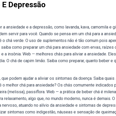
 E Depressão
 a ansiedade e a depressão, como lavanda, kava, camomila e g
dem servir para você. Quando se pensa em um chá para a ansie
é o chá verde. O uso de suplementos não é tão comum pois ape
 saiba como preparar um chá para ansiedade com ervas, raízes 
 a insônia. Web — melhores chás para aliviar a ansiedade. Eles
dia. O chá de capim limão. Saiba como preparar, quanto beber e 
que podem ajudar a aliviar os sintomas da doença. Saiba quais
 é o melhor chá para ansiedade? Os chás comumente indicados 
ira (melissa), passiflora. Web — a prática de beber chá é milena
ra relaxamento, algo que, no mundo moderno, nunca é demais. O
ema nervoso, atuando no alívio da ansiedade e sintomas de depre
izar sintomas como indigestão, náuseas e sensação de queima