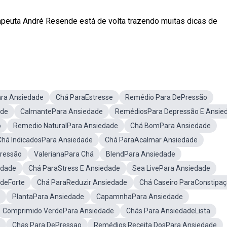
rapeuta André Resende está de volta trazendo muitas dicas de
ra Ansiedade
Chá ParaEstresse
Remédio Para DePressão
ade
CalmantePara Ansiedade
RemédiosPara Depressão E Ansie
o
Remedio NaturalPara Ansiedade
Chá BomPara Ansiedade
Chá IndicadosPara Ansiedade
Chá ParaAcalmar Ansiedade
Pressão
ValerianaPara Chá
BlendPara Ansiedade
edade
Chá ParaStress E Ansiedade
Sea LivePara Ansiedade
deForte
Chá ParaReduzir Ansiedade
Chá Caseiro ParaConstipa
PlantaPara Ansiedade
CapamnhaPara Ansiedade
Comprimido VerdePara Ansiedade
Chás Para AnsiedadeLista
Chas Para DePressao
Remédios Receita DosPara Ansiedade