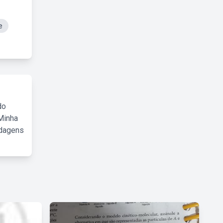
e
do
Minha
rdagens