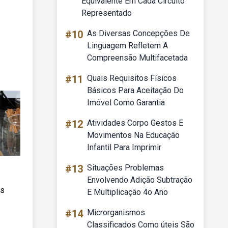
Equivalente Em Cada Circuito
Representado
#10
As Diversas Concepções De
Linguagem Refletem A
Compreensão Multifacetada
#11
Quais Requisitos Físicos
Básicos Para Aceitação Do
Imóvel Como Garantia
#12
Atividades Corpo Gestos E
Movimentos Na Educação
Infantil Para Imprimir
#13
Situações Problemas
Envolvendo Adição Subtração
ás
E Multiplicação 4o Ano
#14
Microrganismos
Classificados Como úteis São