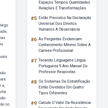
Espaços Tempos Quantidades
Relações E Transformações
#5
Estão Previstos Na Declaração
Universal Dos Direitos
inkgo
Humanos A Observância
dade,
nas
#6
As Perguntas Evidenciam
ou
Conhecimento Mínimo Sobre A
Carreira Profissional
quais
#7
Tecendo Linguagens Língua
Portuguesa 9 Ano Manual Do
Professor Respostas
 são
para
#8
Os Sistemas De Estratificação
r e,
Estão Divididos Em Quatro
 chá
Tipos Diferentes
ssão
#9
Calcule O Valor Da Resistência
ção no