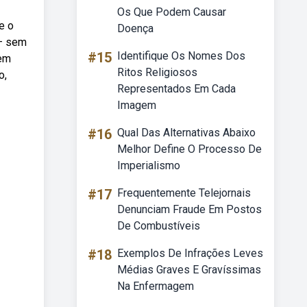
Os Que Podem Causar
e o
Doença
 — sem
#15
Identifique Os Nomes Dos
tem
Ritos Religiosos
o,
Representados Em Cada
Imagem
#16
Qual Das Alternativas Abaixo
Melhor Define O Processo De
Imperialismo
#17
Frequentemente Telejornais
Denunciam Fraude Em Postos
De Combustíveis
#18
Exemplos De Infrações Leves
Médias Graves E Gravíssimas
Na Enfermagem