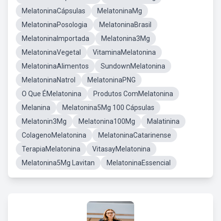
MelatoninaCápsulas
MelatoninaMg
MelatoninaPosologia
MelatoninaBrasil
MelatoninaImportada
Melatonina3Mg
MelatoninaVegetal
VitaminaMelatonina
MelatoninaAlimentos
SundownMelatonina
MelatoninaNatrol
MelatoninaPNG
O Que ÉMelatonina
Produtos ComMelatonina
Melanina
Melatonina5Mg 100 Cápsulas
Melatonin3Mg
Melatonina100Mg
Malatinina
ColagenoMelatonina
MelatoninaCatarinense
TerapiaMelatonina
VitasayMelatonina
Melatonina5Mg Lavitan
MelatoninaEssencial