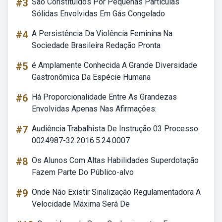
#3
São Constituídos Por Pequenas Partículas
Sólidas Envolvidas Em Gás Congelado
#4
A Persistência Da Violência Feminina Na
Sociedade Brasileira Redação Pronta
#5
é Amplamente Conhecida A Grande Diversidade
Gastronômica Da Espécie Humana
#6
Há Proporcionalidade Entre As Grandezas
Envolvidas Apenas Nas Afirmações:
#7
Audiência Trabalhista De Instrução 03 Processo:
0024987-32.2016.5.24.0007
#8
Os Alunos Com Altas Habilidades Superdotação
Fazem Parte Do Público-alvo
#9
Onde Não Existir Sinalização Regulamentadora A
Velocidade Máxima Será De