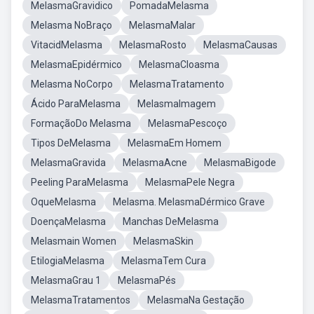
MelasmaGravidico
PomadaMelasma
Melasma NoBraço
MelasmaMalar
VitacidMelasma
MelasmaRosto
MelasmaCausas
MelasmaEpidérmico
MelasmaCloasma
Melasma NoCorpo
MelasmaTratamento
Ácido ParaMelasma
MelasmaImagem
FormaçãoDo Melasma
MelasmaPescoço
Tipos DeMelasma
MelasmaEm Homem
MelasmaGravida
MelasmaAcne
MelasmaBigode
Peeling ParaMelasma
MelasmaPele Negra
OqueMelasma
Melasma. MelasmaDérmico Grave
DoençaMelasma
Manchas DeMelasma
Melasmain Women
MelasmaSkin
EtilogiaMelasma
MelasmaTem Cura
MelasmaGrau 1
MelasmaPés
MelasmaTratamentos
MelasmaNa Gestação