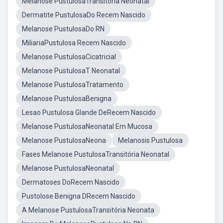
Melanose PustulosaTransitória Neonatal
Dermatite PustulosaDo Recem Nascido
Melanose PustulosaDo RN
MiliariaPustulosa Recem Nascido
Melanose PustulosaCicatricial
Melanose PustulosaT Neonatal
Melanose PustulosaTratamento
Melanose PustulosaBenigna
Lesao Pustulosa Glande DeRecem Nascido
Melanose PustulosaNeonatal Em Mucosa
Melanose PustulosaNeona
Melanosis Pustulosa
Fases Melanose PustulosaTransitória Neonatal
Melanose PustulosaNeonatal
Dermatoses DoRecem Nascido
Pustolose Benigna DRecem Nascido
A Melanose PustulosaTransitória Neonata