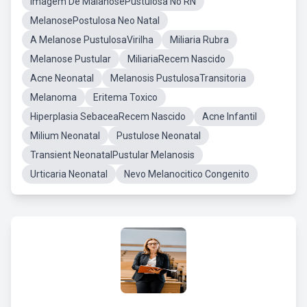
Imagem De MalanosePustulosa No RN
MelanosePostulosa Neo Natal
A Melanose PustulosaVirilha
Miliaria Rubra
Melanose Pustular
MiliariaRecem Nascido
Acne Neonatal
Melanosis PustulosaTransitoria
Melanoma
Eritema Toxico
Hiperplasia SebaceaRecem Nascido
Acne Infantil
Milium Neonatal
Pustulose Neonatal
Transient NeonatalPustular Melanosis
Urticaria Neonatal
Nevo Melanocitico Congenito