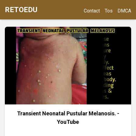
RETOEDU
Contact
Tos
DMCA
Transient Neonatal Pustular Melanosis. -
YouTube