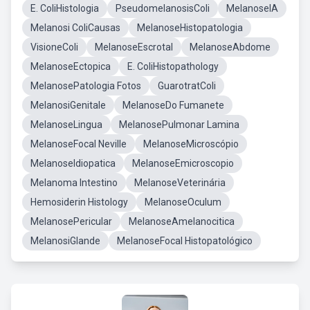
E. ColiHistologia
PseudomelanosisColi
MelanoseIA
Melanosi ColiCausas
MelanoseHistopatologia
VisioneColi
MelanoseEscrotal
MelanoseAbdome
MelanoseEctopica
E. ColiHistopathology
MelanosePatologia Fotos
GuarotratColi
MelanosiGenitale
MelanoseDo Fumanete
MelanoseLingua
MelanosePulmonar Lamina
MelanoseFocal Neville
MelanoseMicroscópio
MelanoseIdiopatica
MelanoseEmicroscopio
Melanoma Intestino
MelanoseVeterinária
Hemosiderin Histology
MelanoseOculum
MelanosePericular
MelanoseAmelanocitica
MelanosiGlande
MelanoseFocal Histopatológico