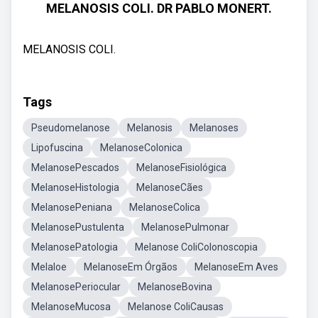
MELANOSIS COLI. DR PABLO MONERT.
MELANOSIS COLI.
Tags
Pseudomelanose
Melanosis
Melanoses
Lipofuscina
MelanoseColonica
MelanosePescados
MelanoseFisiológica
MelanoseHistologia
MelanoseCães
MelanosePeniana
MelanoseColica
MelanosePustulenta
MelanosePulmonar
MelanosePatologia
Melanose ColiColonoscopia
Melaloe
MelanoseEm Órgãos
MelanoseEm Aves
MelanosePeriocular
MelanoseBovina
MelanoseMucosa
Melanose ColiCausas