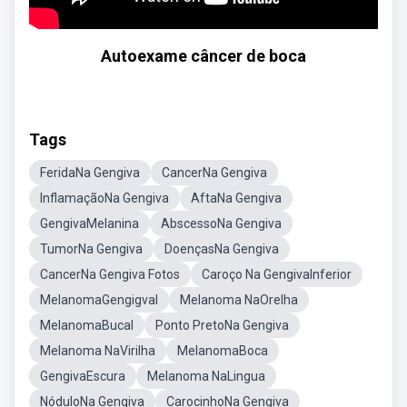
Autoexame câncer de boca
Tags
FeridaNa Gengiva
CancerNa Gengiva
InflamaçãoNa Gengiva
AftaNa Gengiva
GengivaMelanina
AbscessoNa Gengiva
TumorNa Gengiva
DoençasNa Gengiva
CancerNa Gengiva Fotos
Caroço Na GengivaInferior
MelanomaGengigval
Melanoma NaOrelha
MelanomaBucal
Ponto PretoNa Gengiva
Melanoma NaVirilha
MelanomaBoca
GengivaEscura
Melanoma NaLingua
NóduloNa Gengiva
CarocinhoNa Gengiva