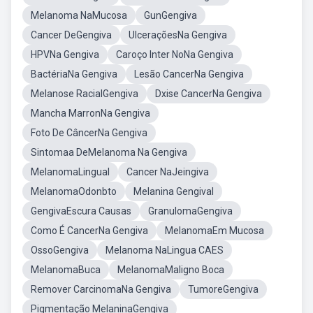
Melanoma NaMucosa
GunGengiva
Cancer DeGengiva
UlceraçõesNa Gengiva
HPVNa Gengiva
Caroço Inter NoNa Gengiva
BactériaNa Gengiva
Lesão CancerNa Gengiva
Melanose RacialGengiva
Dxise CancerNa Gengiva
Mancha MarronNa Gengiva
Foto De CâncerNa Gengiva
Sintomaa DeMelanoma Na Gengiva
MelanomaLingual
Cancer NaJeingiva
MelanomaOdonbto
Melanina Gengival
GengivaEscura Causas
GranulomaGengiva
Como É CancerNa Gengiva
MelanomaEm Mucosa
OssoGengiva
Melanoma NaLingua CAES
MelanomaBuca
MelanomaMaligno Boca
Remover CarcinomaNa Gengiva
TumoreGengiva
Pigmentação MelaninaGengiva