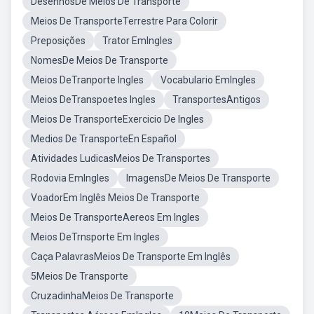
DesenhosDe Meios De Transporte
Meios De TransporteTerrestre Para Colorir
Preposições
Trator EmIngles
NomesDe Meios De Transporte
Meios DeTranporte Ingles
Vocabulario EmIngles
Meios DeTranspoetes Ingles
TransportesAntigos
Meios De TransporteExercicio De Ingles
Medios De TransporteEn Español
Atividades LudicasMeios De Transportes
Rodovia EmIngles
ImagensDe Meios De Transporte
VoadorEm Inglês Meios De Transporte
Meios De TransporteAereos Em Ingles
Meios DeTrnsporte Em Ingles
Caça PalavrasMeios De Transporte Em Inglês
5Meios De Transporte
CruzadinhaMeios De Transporte