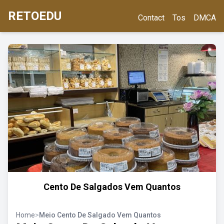
RETOEDU
Contact
Tos
DMCA
Cento De Salgados Vem Quantos
Home
>
Meio Cento De Salgado Vem Quantos