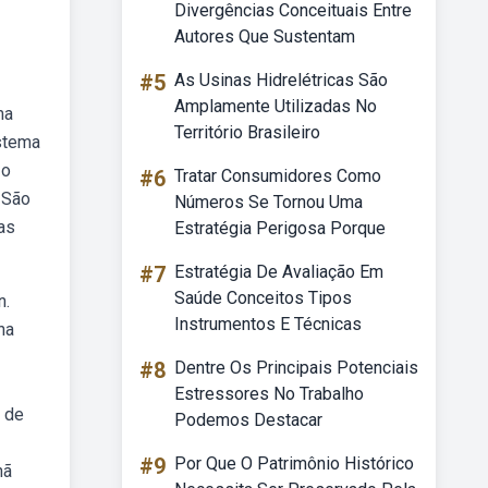
Divergências Conceituais Entre
Autores Que Sustentam
#5
As Usinas Hidrelétricas São
Amplamente Utilizadas No
ma
Território Brasileiro
istema
 o
#6
Tratar Consumidores Como
 São
Números Se Tornou Uma
as
Estratégia Perigosa Porque
#7
Estratégia De Avaliação Em
Saúde Conceitos Tipos
n.
Instrumentos E Técnicas
na
#8
Dentre Os Principais Potenciais
Estressores No Trabalho
8 de
Podemos Destacar
#9
Por Que O Patrimônio Histórico
hã