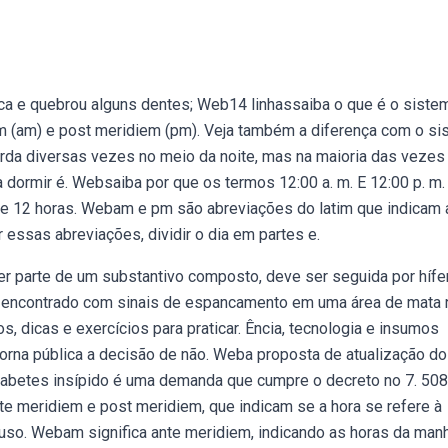
a e quebrou alguns dentes; Web14 linhassaiba o que é o siste
iem (am) e post meridiem (pm). Veja também a diferença com o s
rda diversas vezes no meio da noite, mas na maioria das vezes
dormir é. Websaiba por que os termos 12:00 a. m. E 12:00 p. m.
e 12 horas. Webam e pm são abreviações do latim que indicam 
 essas abreviações, dividir o dia em partes e.
er parte de um substantivo composto, deve ser seguida por hífe
i encontrado com sinais de espancamento em uma área de mata 
os, dicas e exercícios para praticar. Ência, tecnologia e insumos
 Torna pública a decisão de não. Weba proposta de atualização do
e diabetes insípido é uma demanda que cumpre o decreto no 7. 50
e meridiem e post meridiem, que indicam se a hora se refere à
 uso. Webam significa ante meridiem, indicando as horas da man