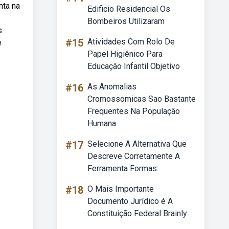
nta na
Edificio Residencial Os
Bombeiros Utilizaram
s
#15
Atividades Com Rolo De
e
Papel Higiênico Para
Educação Infantil Objetivo
#16
As Anomalias
Cromossomicas Sao Bastante
Frequentes Na População
Humana
#17
Selecione A Alternativa Que
Descreve Corretamente A
Ferramenta Formas:
#18
O Mais Importante
Documento Jurídico é A
Constituição Federal Brainly