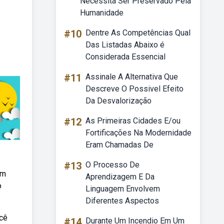
Necessita Ser Preservado Pela
Humanidade
#10
Dentre As Competências Qual
Das Listadas Abaixo é
Considerada Essencial
#11
Assinale A Alternativa Que
Descreve O Possivel Efeito
Da Desvalorização
#12
As Primeiras Cidades E/ou
Fortificações Na Modernidade
Eram Chamadas De
#13
O Processo De
pm
Aprendizagem E Da
o
Linguagem Envolvem
Diferentes Aspectos
ocê
#14
Durante Um Incendio Em Um