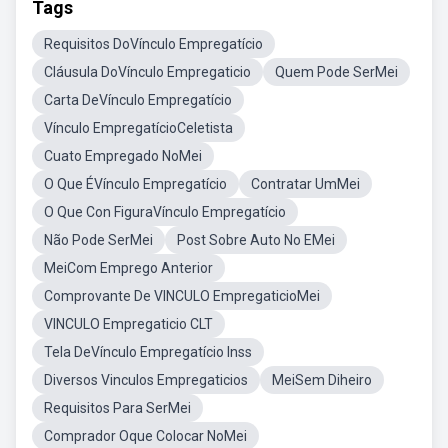
Tags
Requisitos DoVínculo Empregatício
Cláusula DoVínculo Empregaticio
Quem Pode SerMei
Carta DeVínculo Empregatício
Vínculo EmpregatícioCeletista
Cuato Empregado NoMei
O Que ÉVínculo Empregatício
Contratar UmMei
O Que Con FiguraVínculo Empregatício
Não Pode SerMei
Post Sobre Auto No EMei
MeiCom Emprego Anterior
Comprovante De VINCULO EmpregaticioMei
VINCULO Empregaticio CLT
Tela DeVínculo Empregatício Inss
Diversos Vinculos Empregaticios
MeiSem Diheiro
Requisitos Para SerMei
Comprador Oque Colocar NoMei