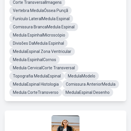
Corte TransversalImagens
Vertebra MedulaÓssea Punçã
Funículo LateralMedula Espinal
Comissura BrancaMedula Espinal
Medula EspinhalMicroscópio
Divisões DaMedula Espinhal
MedulaEspinal Zona Ventricular
Medula EspinhalCornos
Medula CervicalCorte Transversal
Topografia MedulaEspinal
MedulaModelo
MedulaEspinal Histologia
Comissura AnteriorMedula
Medula CorteTransverso
MedulaEspinal Desenho