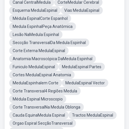
Canal CentralMedula
CorteMedular Cerebral
Esquema MedulaEspinal
Vias MedulaEspinal
Médula EspinalCorte Espanhol
Medula EspinhalPeça Anatômica
Lesão NaMedula Espinhal
Seccção TransversalDa Medula Espinhal
Corte Externa MedulaEspinal
Anatomia Macroscópica DaMedula Espinhal
Funiculo MedulaEspinal
MedulaEspinal Partes
Cortes MedulaEspinal Anatomia
MedulaEspinhalem Corte
MedulaEspinal Vector
Corte Transversal4 Regiões Medula
Médula Espinal Microscopio
Corte TransversalNa Medula Oblonga
Cauda EquinaMedula Espinal
Tractos MedulaEspinal
Orgao Espiral SecçãoTransversal