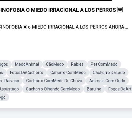
INOFOBIA O MIEDO IRRACIONAL A LOS PERROS 🆘
 CINOFOBIA ❌ o MIEDO IRRACIONAL A LOS PERROS AHORA ...
ogos
MedoAnimal
CãoMedo
Rabies
Pet ComMedo
ns
Fotos DeCachorro
Cahorro ComMedo
Cachorro DeLado
ro Raivoso
Cachorro ComMedo De Chuva
Animais Com Oedo
Assustado
Cachorro Olhando ComMedo
Barulho
Fogos DeArt
ogo