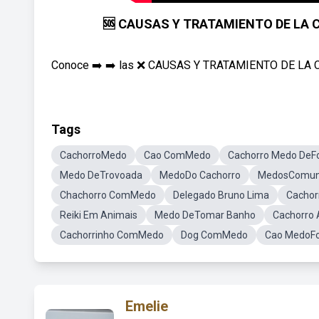
🆘 CAUSAS Y TRATAMIENTO DE LA C
Conoce ➡️ ➡️ las ❌ CAUSAS Y TRATAMIENTO DE LA
Tags
CachorroMedo
Cao ComMedo
Cachorro Medo DeF
Medo DeTrovoada
MedoDo Cachorro
MedosComu
Chachorro ComMedo
Delegado Bruno Lima
Cachor
Reiki Em Animais
Medo DeTomar Banho
Cachorro 
Cachorrinho ComMedo
Dog ComMedo
Cao MedoF
Emelie