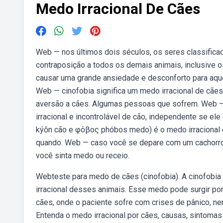
Medo Irracional De Cães
Web — nos últimos dois séculos, os seres classific
contraposição a todos os demais animais, inclusive o
causar uma grande ansiedade e desconforto para aqu
Web — cinofobia significa um medo irracional de cã
aversão a cães. Algumas pessoas que sofrem. Web — 
irracional e incontrolável de cão, independente se el
kýōn cão e φόβος phóbos medo) é o medo irracional 
quando. Web — caso você se depare com um cachorro d
você sinta medo ou receio.
Webteste para medo de cães (cinofobia). A cinofobi
irracional desses animais. Esse medo pode surgir por 
cães, onde o paciente sofre com crises de pânico, ne
Entenda o medo irracional por cães, causas, sintoma