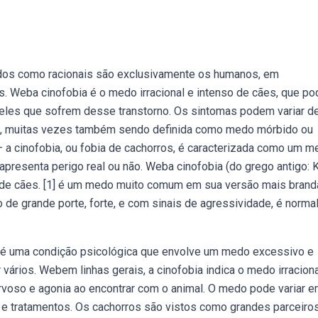
ados como racionais são exclusivamente os humanos, em
s. Weba cinofobia é o medo irracional e intenso de cães, que po
eles que sofrem desse transtorno. Os sintomas podem variar de
es, muitas vezes também sendo definida como medo mórbido ou
a cinofobia, ou fobia de cachorros, é caracterizada como um m
e apresenta perigo real ou não. Weba cinofobia (do grego antigo:
de cães. [1] é um medo muito comum em sua versão mais brand
e grande porte, forte, e com sinais de agressividade, é norma
a é uma condição psicológica que envolve um medo excessivo e
vários. Webem linhas gerais, a cinofobia indica o medo irracion
rvoso e agonia ao encontrar com o animal. O medo pode variar e
s e tratamentos. Os cachorros são vistos como grandes parceiro