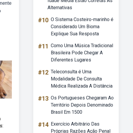
Idade Média Estão Corretas As
amente
Alternativas
o
#10
O Sistema Costeiro-marinho é
Considerado Um Bioma
Explique Sua Resposta
#11
Como Uma Música Tradicional
Brasileira Pode Chegar A
Diferentes Lugares
#12
Teleconsulta é Uma
Modalidade De Consulta
Médica Realizada A Distância
#13
Os Portugueses Chegaram Ao
Território Depois Denominado
Brasil Em 1500
a
#14
Exercício Arbitrário Das
s:
Próprias Razões Ação Penal