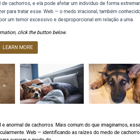
l de cachorros, e ela pode afetar um indivíduo de forma extrem
zer para tratar esse. Web — o medo irracional, também conhecid
 por um temor excessivo e desproporcional em relação a uma.
mation, click the button below.
LEARN MORE
nal e anormal de cachorros. Mais comum do que imaginamos, ess
ticularmente. Web — identificando as raízes do medo de cachorro
para superar o medo de.