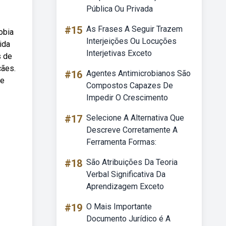
Pública Ou Privada
#15
As Frases A Seguir Trazem
obia
Interjeições Ou Locuções
ida
Interjetivas Exceto
s de
cães.
#16
Agentes Antimicrobianos São
ue
Compostos Capazes De
Impedir O Crescimento
#17
Selecione A Alternativa Que
Descreve Corretamente A
Ferramenta Formas:
#18
São Atribuições Da Teoria
Verbal Significativa Da
Aprendizagem Exceto
#19
O Mais Importante
Documento Jurídico é A