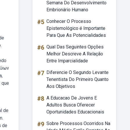
Semana Do Desenvolvimento
Embrionário Humano
#5
Conhecer O Processo
Epistemológico é Importante
Para Que As Potencialidades
de
.
#6
Qual Das Seguintes Opções
Melhor Descreve A Relação
edo
Entre Imparcialidade
 Κύων
#7
Diferencie O Segundo Levante
a,
Tenentista Do Primeiro Quanto
l que
Aos Objetivos
#8
A Educacao De Jovens E
Adultos Busca Oferecer
al de
Oportunidades Educacionais
m.
#9
Sobre Processos Ocorridos Na
s de