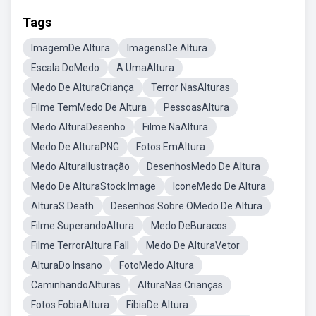
Tags
ImagemDe Altura
ImagensDe Altura
Escala DoMedo
A UmaAltura
Medo De AlturaCriança
Terror NasAlturas
Filme TemMedo De Altura
PessoasAltura
Medo AlturaDesenho
Filme NaAltura
Medo De AlturaPNG
Fotos EmAltura
Medo AlturaIlustração
DesenhosMedo De Altura
Medo De AlturaStock Image
IconeMedo De Altura
AlturaS Death
Desenhos Sobre OMedo De Altura
Filme SuperandoAltura
Medo DeBuracos
Filme TerrorAltura Fall
Medo De AlturaVetor
AlturaDo Insano
FotoMedo Altura
CaminhandoAlturas
AlturaNas Crianças
Fotos FobiaAltura
FibiaDe Altura