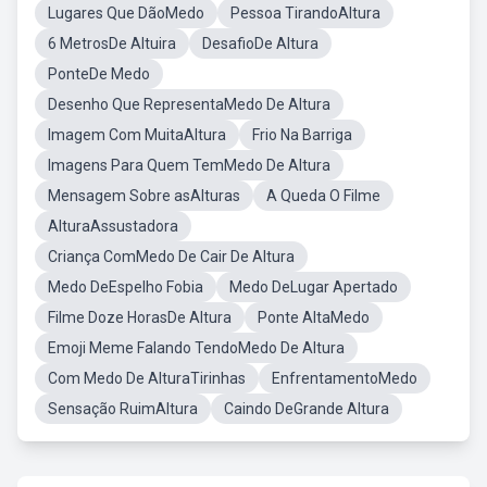
Lugares Que DãoMedo
Pessoa TirandoAltura
6 MetrosDe Altuira
DesafioDe Altura
PonteDe Medo
Desenho Que RepresentaMedo De Altura
Imagem Com MuitaAltura
Frio Na Barriga
Imagens Para Quem TemMedo De Altura
Mensagem Sobre asAlturas
A Queda O Filme
AlturaAssustadora
Criança ComMedo De Cair De Altura
Medo DeEspelho Fobia
Medo DeLugar Apertado
Filme Doze HorasDe Altura
Ponte AltaMedo
Emoji Meme Falando TendoMedo De Altura
Com Medo De AlturaTirinhas
EnfrentamentoMedo
Sensação RuimAltura
Caindo DeGrande Altura