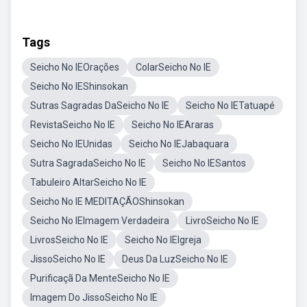
Tags
Seicho No IEOrações
ColarSeicho No IE
Seicho No IEShinsokan
Sutras Sagradas DaSeicho No IE
Seicho No IETatuapé
RevistaSeicho No IE
Seicho No IEAraras
Seicho No IEUnidas
Seicho No IEJabaquara
Sutra SagradaSeicho No IE
Seicho No IESantos
Tabuleiro AltarSeicho No IE
Seicho No IE MEDITAÇÃOShinsokan
Seicho No IEImagem Verdadeira
LivroSeicho No IE
LivrosSeicho No IE
Seicho No IEIgreja
JissoSeicho No IE
Deus Da LuzSeicho No IE
Purificaçã Da MenteSeicho No IE
Imagem Do JissoSeicho No IE