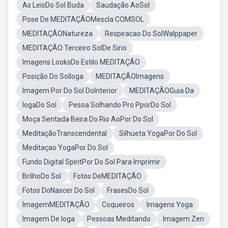
As LeisDo Sol Buda
Saudação AoSol
Pose De MEDITAÇÃOMescla COMSOL
MEDITAÇÃONatureza
Respiracao Do SolWalppaper
MEDITAÇÃO Terceiro SolDe Sirio
Imagens LooksDo Estilo MEDITAÇÃO
Posição Do SolIoga
MEDITAÇÃOImagens
Imagem Por Do Sol DoInterior
MEDITAÇÃOGuia Da
IogaDo Sol
Pesoa Solhando Pro PporDo Sol
Moça Sentada Beira Do Rio AoPor Do Sol
MeditaçãoTranscendental
Silhueta YogaPor Do Sol
Meditaçao YogaPor Do Sol
Fundo Digital SpiritPor Do Sol Para Imprimir
BrilhoDo Sol
Fotos DeMEDITAÇÃO
Fotos DoNascer Do Sol
FrasesDo Sol
ImagemMEDITAÇÃO
Coqueiros
Imagens Yoga
Imagem De Ioga
Pessoas Meditando
Imagem Zen