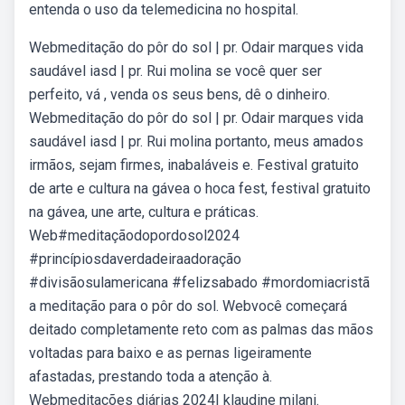
entenda o uso da telemedicina no hospital.
Webmeditação do pôr do sol | pr. Odair marques vida
saudável iasd | pr. Rui molina se você quer ser
perfeito, vá , venda os seus bens, dê o dinheiro.
Webmeditação do pôr do sol | pr. Odair marques vida
saudável iasd | pr. Rui molina portanto, meus amados
irmãos, sejam firmes, inabaláveis e. Festival gratuito
de arte e cultura na gávea o hoca fest, festival gratuito
na gávea, une arte, cultura e práticas.
Web#meditaçãodopordosol2024
#princípiosdaverdadeiraadoração
#divisãosulamericana #felizsabado #mordomiacristã
a meditação para o pôr do sol. Webvocê começará
deitado completamente reto com as palmas das mãos
voltadas para baixo e as pernas ligeiramente
afastadas, prestando toda a atenção à.
Webmeditações diárias 2024| klaudine milani.