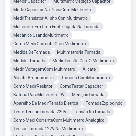
Me4dir Capacitor
MultímetroMedição Capacitor
Medir Capacitor Na PlacaCom Multímetro
MedirTransistor A1shb Con Multimetro
MultimetroEm Uma Fonte Ligada Na Tomada
Mecânico UsandoMultimetro
Como MedirCorrente Com Multimetro
Medida DeTomada
MultimetroNa Tomada
MedidorTomada
Medir Tensão ComO Multimetro
Medir VoltagemCom Multimetro
Alicate
Alicate Amperimetro
Tomada ComManometro
Como MedirResistor
ComoTestar Capacitor
Bateria ParaMultimetro 9V
MediçãoTomada
Aparelho De MedirTensão Eletrica
TomadaExplodindo
Teste TensaoTomada 220V
Tensão NaTomada
Como Medi CorrenteCom Multimetro Analogico
Tensao Tomada127V No Multimetro