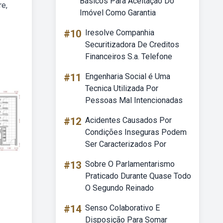
Básicos Para Aceitação Do
re,
Imóvel Como Garantia
#10
Iresolve Companhia
Securitizadora De Creditos
Financeiros S.a. Telefone
#11
Engenharia Social é Uma
Tecnica Utilizada Por
Pessoas Mal Intencionadas
#12
Acidentes Causados Por
Condições Inseguras Podem
Ser Caracterizados Por
#13
Sobre O Parlamentarismo
Praticado Durante Quase Todo
O Segundo Reinado
#14
Senso Colaborativo E
Disposição Para Somar