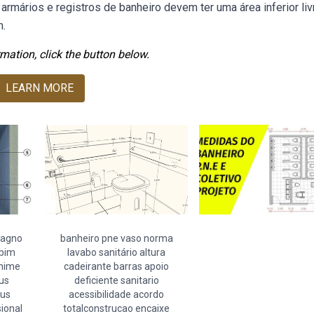
armários e registros de banheiro devem ter uma área inferior liv
m.
mation, click the button below.
LEARN MORE
 bagno
banheiro pne vaso norma
 bim
lavabo sanitário altura
inime
cadeirante barras apoio
lus
deficiente sanitario
ius
acessibilidade acordo
ional
totalconstrucao encaixe