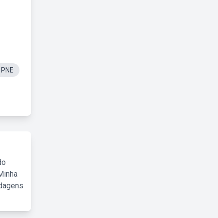
 PNE
do
Minha
rdagens