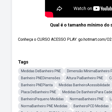
Qual é o tamanho mínimo do sa
Conheça o CURSO ACESSO PLAY: go.hotmart.com/O239
Tags
Medidas DeBanheiro PNE
Dimensão MínimaBanheiro 
Banheiro PNEDimensões
Altura PiaBanheiro PNE
C
Banheiro PNEPlanta
Medidas BanheiroAcessibilidade
Placa DeBanheiro PNE
Medidas De BanheiroPara Cade
BanheiroPequeno Medidas
NormasBanheiro PNE
L
NormaBanheiro PNE Medidas
BanheiroPCD Medidas