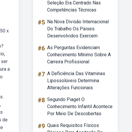
Seleção Era Centrado Nas
Competências Técnicas
#5
Na Nova Divisão Internacional
Do Trabalho Os Paises
150 x
Desenvolvidos Exercem
e?
#6
As Perguntas Evidenciam
io,
Conhecimento Mínimo Sobre A
 ser
Carreira Profissional
ura a
#7
A Deficiência Das Vitaminas
do
Lipossolúveis Determina
Alterações Funcionais
s.
#8
Segundo Piaget O
,
Conhecimento Infantil Acontece
as
Por Meio De Descobertas
s de
#9
Quais Requisitos Físicos
de