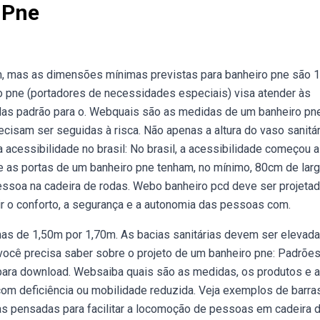
 Pne
, mas as dimensões mínimas previstas para banheiro pne são 
 pne (portadores de necessidades especiais) visa atender às
idas padrão para o. Webquais são as medidas de um banheiro pn
isam ser seguidas à risca. Não apenas a altura do vaso sanitár
acessibilidade no brasil: No brasil, a acessibilidade começou a
as portas de um banheiro pne tenham, no mínimo, 80cm de larg
ssoa na cadeira de rodas. Webo banheiro pcd deve ser projeta
r o conforto, a segurança e a autonomia das pessoas com.
 de 1,50m por 1,70m. As bacias sanitárias devem ser elevada
você precisa saber sobre o projeto de um banheiro pne: Padrões
ra download. Websaiba quais são as medidas, os produtos e 
m deficiência ou mobilidade reduzida. Veja exemplos de barra
as pensadas para facilitar a locomoção de pessoas em cadeira 