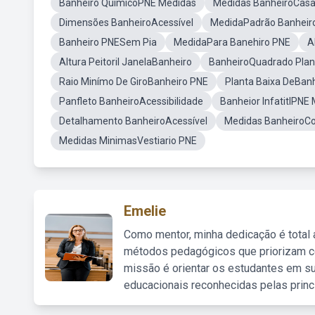
Banheiro QuímicoPNE Medidas
Medidas BanheiroCasa
Dimensões BanheiroAcessível
MedidaPadrão Banheir
Banheiro PNESem Pia
MedidaPara Banehiro PNE
A
Altura Peitoril JanelaBanheiro
BanheiroQuadrado Plan
Raio Minímo De GiroBanheiro PNE
Planta Baixa DeBan
Panfleto BanheiroAcessibilidade
Banheior InfatitlPNE
Detalhamento BanheiroAcessível
Medidas BanheiroCo
Medidas MinimasVestiario PNE
Emelie
Como mentor, minha dedicação é total
métodos pedagógicos que priorizam co
missão é orientar os estudantes em su
educacionais reconhecidas pelas princ