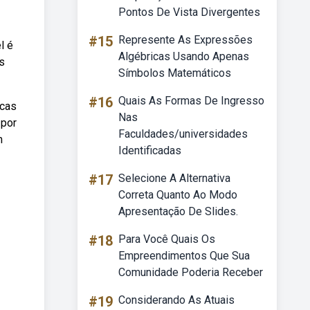
Pontos De Vista Divergentes
#15
Represente As Expressões
l é
Algébricas Usando Apenas
s
Símbolos Matemáticos
#16
Quais As Formas De Ingresso
icas
Nas
 por
Faculdades/universidades
m
Identificadas
#17
Selecione A Alternativa
Correta Quanto Ao Modo
Apresentação De Slides.
#18
Para Você Quais Os
Empreendimentos Que Sua
Comunidade Poderia Receber
#19
Considerando As Atuais