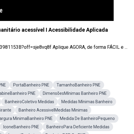
nitário acessível I Acessibilidade Aplicada
81153B?off=sje8vq8f Aplique AGORA, de forma FÁCIL e ...
PNE
PortaBanheiro PNE
TamanhoBanheiro PNE
abineBanheiro PNE
DimensõesMínimas Banheiro PNE
BanheiroColetivo Medidas
Medidas Mínimas Banheiro
irante
Banheiro AcessivelMedidas Minimas
argura MinimaBanheiro PNE
Medida De BanheiroPequeno
IconeBanheiro PNE
BanheiroPara Deficiente Medidas