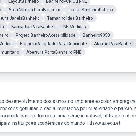
l
LayoutBanheiro
BanheiroPCR Ou PNE
o
Área Mínima ParaBanheiro
Layout BanheiroPúblico
ltura JanelaBanheiro
Tamanho IdealBanheiro
ta
Bancadas ParaBanheiros PNE Medidas
heiro
Projeto BanheiroAcessibilidade
Banheiro9050
 Medida
BanheiroAdaptado Para Deficiente
Alarme ParaBanheiro
munitario
Abertura PortaBanheiro PNE
 ao desenvolvimento dos alunos no ambiente escolar, empregan
nexões genuínas e são alimentados por criatividade e paixão. 
a jornada para se tornarem uma geração notável, utilizando abo
ipais instituições acadêmicas do mundo - dsw.aau.edu.et.