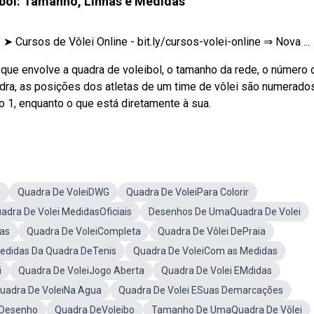
bol: Tamanho, Linhas e Medidas
 Cursos de Vôlei Online - bit.ly/cursos-volei-online ⇒ Nova ...
ue envolve a quadra de voleibol, o tamanho da rede, o número 
ra, as posições dos atletas de um time de vôlei são numerado
o 1, enquanto o que está diretamente à sua.
s
Quadra De VoleiDWG
Quadra De VoleiPara Colorir
adra De Volei MedidasOficiais
Desenhos De UmaQuadra De Volei
das
Quadra De VoleiCompleta
Quadra De Vôlei DePraia
edidas Da Quadra DeTenis
Quadra De VoleiCom as Medidas
i
Quadra De VoleiJogo Aberta
Quadra De Volei EMdidas
uadra De VoleiNa Agua
Quadra De Volei ESuas Demarcações
 Desenho
Quadra DeVoleibo
Tamanho De UmaQuadra De Vôlei