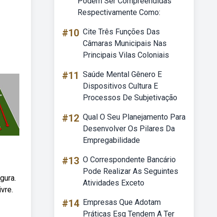
Podem Ser Compreendidas
Respectivamente Como:
#10
Cite Três Funções Das
Câmaras Municipais Nas
Principais Vilas Coloniais
#11
Saúde Mental Gênero E
Dispositivos Cultura E
Processos De Subjetivação
#12
Qual O Seu Planejamento Para
Desenvolver Os Pilares Da
Empregabilidade
#13
O Correspondente Bancário
Pode Realizar As Seguintes
gura.
Atividades Exceto
vre.
#14
Empresas Que Adotam
Práticas Esg Tendem A Ter