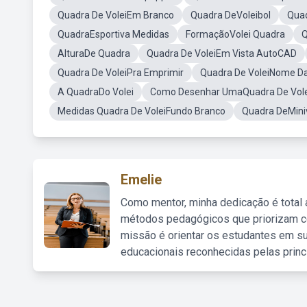
Quadra De VoleiEm Branco
Quadra DeVoleibol
Quad
QuadraEsportiva Medidas
FormaçãoVolei Quadra
Q
AlturaDe Quadra
Quadra De VoleiEm Vista AutoCAD
Quadra De VoleiPra Emprimir
Quadra De VoleiNome Da
A QuadraDo Volei
Como Desenhar UmaQuadra De Vole
Medidas Quadra De VoleiFundo Branco
Quadra DeMiniv
Emelie
Como mentor, minha dedicação é total
métodos pedagógicos que priorizam co
missão é orientar os estudantes em su
educacionais reconhecidas pelas princ