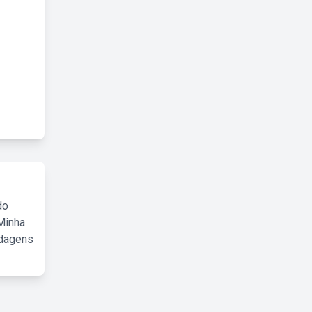
do
Minha
rdagens