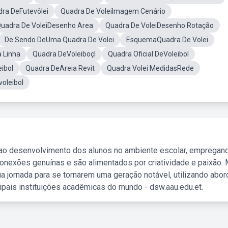
ra DeFutevôlei
Quadra De VoleiImagem Cenário
uadra De VoleiDesenho Area
Quadra De VoleiDesenho Rotação
De Sendo DeUma Quadra De Volei
EsquemaQuadra De Volei
 Linha
Quadra DeVoleiboçl
Quadra Oficial DeVoleibol
ibol
Quadra DeAreia Revit
Quadra Volei MedidasRede
oleibol
 ao desenvolvimento dos alunos no ambiente escolar, empregan
nexões genuínas e são alimentados por criatividade e paixão. 
a jornada para se tornarem uma geração notável, utilizando abo
ipais instituições acadêmicas do mundo - dsw.aau.edu.et.