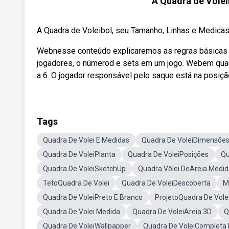
A Quadra de Volei
A Quadra de Voleibol, seu Tamanho, Linhas e Medicas ➤
Webnesse conteúdo explicaremos as regras básicas q
jogadores, o númerod e sets em um jogo. Webem quad
a 6. O jogador responsável pelo saque está na posiçã
Tags
Quadra De Volei E Medidas
Quadra De VoleiDimensõe
Quadra De VoleiPlanta
Quadra De VoleiPosições
Qu
Quadra De VoleiSketchUp
Quadra Vôlei DeAreia Medi
TetoQuadra De Volei
Quadra De VoleiDescoberta
M
Quadra De VoleiPreto E Branco
ProjetoQuadra De Vole
Quadra De Volei Medida
Quadra De VoleiAreia 3D
Q
Quadra De VoleiWallpapper
Quadra De VoleiCompleta