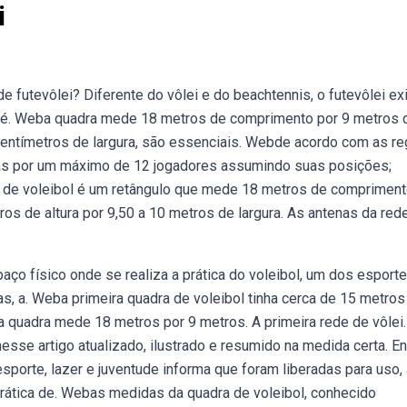
i
 futevôlei? Diferente do vôlei e do beachtennis, o futevôlei ex
de é. Weba quadra mede 18 metros de comprimento por 9 metros 
centímetros de largura, são essenciais. Webde acordo com as re
tas por um máximo de 12 jogadores assumindo suas posições;
l de voleibol é um retângulo que mede 18 metros de compriment
os de altura por 9,50 a 10 metros de largura. As antenas da red
aço físico onde se realiza a prática do voleibol, um dos esport
 a. Weba primeira quadra de voleibol tinha cerca de 15 metros
a quadra mede 18 metros por 9 metros. A primeira rede de vôlei.
sse artigo atualizado, ilustrado e resumido na medida certa. E
sporte, lazer e juventude informa que foram liberadas para uso, 
 prática de. Webas medidas da quadra de voleibol, conhecido