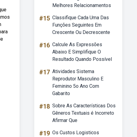
Melhores Relacionamentos
que
vamos
#15
Classifique Cada Uma Das
m
Funções Seguintes Em
para
Crescente Ou Decrescente
de
#16
Calcule As Expressões
Abaixo E Simplifique O
Resultado Quando Possível
#17
Atividades Sistema
Reprodutor Masculino E
Feminino 5o Ano Com
Gabarito
#18
Sobre As Características Dos
Gêneros Textuais é Incorreto
Afirmar Que
#19
Os Custos Logisticos