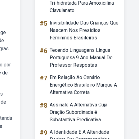
Tri-hidratada Para Amoxicilina
Clavulanato
#5
Invisibilidade Das Crianças Que
Nascem Nos Presídios
ige
Femininos Brasileiros
de
gras
#6
Tecendo Linguagens Língua
Portuguesa 9 Ano Manual Do
o por
Professor Respostas
e de
#7
Em Relação Ao Cenário
Energético Brasileiro Marque A
Alternativa Correta
es
 de
#8
Assinale A Alternativa Cuja
Oração Subordinada é
ntenda
Substantiva Predicativa
a
#9
A Identidade E A Alteridade