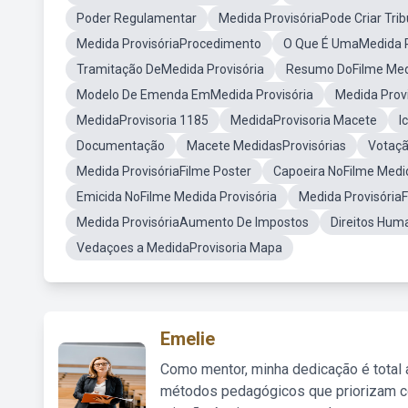
Poder Regulamentar
Medida ProvisóriaPode Criar Trib
Medida ProvisóriaProcedimento
O Que É UmaMedida P
Tramitação DeMedida Provisória
Resumo DoFilme Medi
Modelo De Emenda EmMedida Provisória
Medida Prov
MedidaProvisoria 1185
MedidaProvisoria Macete
I
Documentação
Macete MedidasProvisórias
Votaçã
Medida ProvisóriaFilme Poster
Capoeira NoFilme Medid
Emicida NoFilme Medida Provisória
Medida ProvisóriaF
Medida ProvisóriaAumento De Impostos
Direitos Hum
Vedaçoes a MedidaProvisoria Mapa
Emelie
Como mentor, minha dedicação é total
métodos pedagógicos que priorizam co