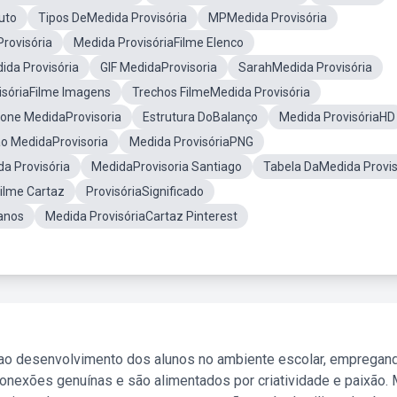
uto
Tipos DeMedida Provisória
MPMedida Provisória
rovisória
Medida ProvisóriaFilme Elenco
da Provisória
GIF MedidaProvisoria
SarahMedida Provisória
isóriaFilme Imagens
Trechos FilmeMedida Provisória
cone MedidaProvisoria
Estrutura DoBalanço
Medida ProvisóriaHD
o MedidaProvisoria
Medida ProvisóriaPNG
a Provisória
MedidaProvisoria Santiago
Tabela DaMedida Provis
ilme Cartaz
ProvisóriaSignificado
anos
Medida ProvisóriaCartaz Pinterest
 ao desenvolvimento dos alunos no ambiente escolar, empregan
nexões genuínas e são alimentados por criatividade e paixão. 