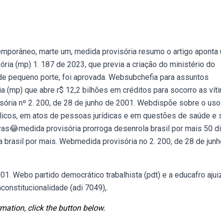
emporâneo, marte um, medida provisória resumo o artigo aponta
ria (mp) 1. 187 de 2023, que previa a criação do ministério do
 pequeno porte, foi aprovada. Websubchefia para assuntos
 (mp) que abre r$ 12,2 bilhões em créditos para socorro as vít
sória nº 2. 200, de 28 de junho de 2001. Webdispõe sobre o uso
licos, em atos de pessoas jurídicas e em questões de saúde e 
as😂medida provisória prorroga desenrola brasil por mais 50 di
brasil por mais. Webmedida provisória no 2. 200, de 28 de jun
01. Webo partido democrático trabalhista (pdt) e a educafro aju
nconstitucionalidade (adi 7049),.
mation, click the button below.