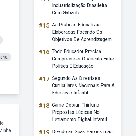
Industrialização Brasileira
Com Gabarito
#15
As Práticas Educativas
Elaboradas Focando Os
Objetivos De Aprendizagem
#16
Todo Educador Precisa
ória
Compreender O Vínculo Entre
Política E Educação
#17
Segundo As Diretrizes
Curriculares Nacionais Para A
Educação Infantil
#18
Game Design Thinking
Propostas Lúdicas No
Letramento Digital Infantil
do
Minha
#19
Devido às Suas Baixíssimas