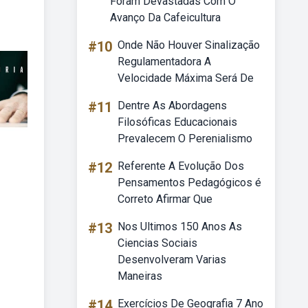
Foram Devastadas Com O
Avanço Da Cafeicultura
#10
Onde Não Houver Sinalização
Regulamentadora A
Velocidade Máxima Será De
#11
Dentre As Abordagens
Filosóficas Educacionais
Prevalecem O Perenialismo
#12
Referente A Evolução Dos
Pensamentos Pedagógicos é
Correto Afirmar Que
#13
Nos Ultimos 150 Anos As
Ciencias Sociais
Desenvolveram Varias
Maneiras
#14
Exercícios De Geografia 7 Ano