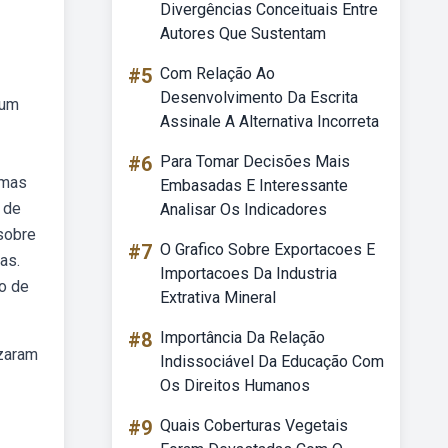
Divergências Conceituais Entre
Autores Que Sustentam
#5
Com Relação Ao
Desenvolvimento Da Escrita
 um
Assinale A Alternativa Incorreta
#6
Para Tomar Decisões Mais
imas
Embasadas E Interessante
 de
Analisar Os Indicadores
sobre
#7
O Grafico Sobre Exportacoes E
as.
Importacoes Da Industria
ho de
Extrativa Mineral
#8
Importância Da Relação
izaram
Indissociável Da Educação Com
Os Direitos Humanos
#9
Quais Coberturas Vegetais