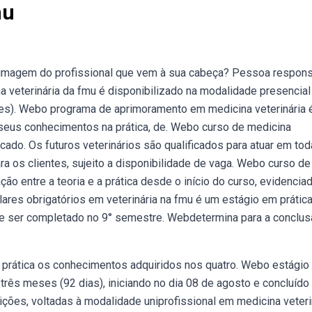
mu
a imagem do profissional que vem à sua cabeça? Pessoa respon
 veterinária da fmu é disponibilizado na modalidade presencial
es). Webo programa de aprimoramento em medicina veterinária 
seus conhecimentos na prática, de. Webo curso de medicina
cado. Os futuros veterinários são qualificados para atuar em to
ara os clientes, sujeito a disponibilidade de vaga. Webo curso de
ção entre a teoria e a prática desde o início do curso, evidenci
ulares obrigatórios em veterinária na fmu é um estágio em prátic
deve ser completado no 9° semestre. Webdetermina para a conclu
prática os conhecimentos adquiridos nos quatro. Webo estágio 
 três meses (92 dias), iniciando no dia 08 de agosto e concluído
ições, voltadas à modalidade uniprofissional em medicina veterin