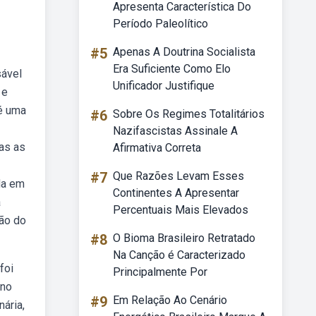
Apresenta Característica Do
Período Paleolítico
#5
Apenas A Doutrina Socialista
Era Suficiente Como Elo
sável
Unificador Justifique
 e
é uma
#6
Sobre Os Regimes Totalitários
Nazifascistas Assinale A
das as
Afirmativa Correta
#7
Que Razões Levam Esses
ada em
Continentes A Apresentar
a
Percentuais Mais Elevados
são do
#8
O Bioma Brasileiro Retratado
Na Canção é Caracterizado
foi
Principalmente Por
 no
#9
Em Relação Ao Cenário
ária,