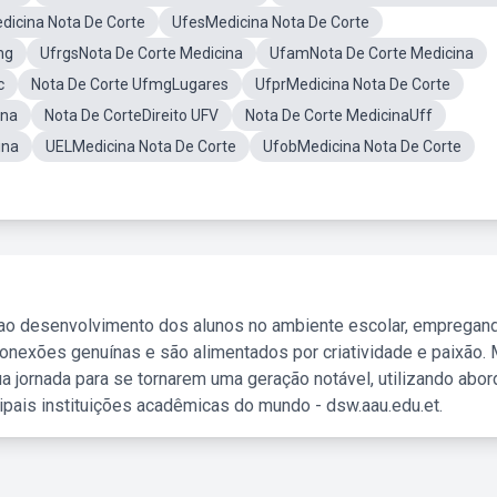
icina Nota De Corte
UfesMedicina Nota De Corte
mg
UfrgsNota De Corte Medicina
UfamNota De Corte Medicina
c
Nota De Corte UfmgLugares
UfprMedicina Nota De Corte
ina
Nota De CorteDireito UFV
Nota De Corte MedicinaUff
ina
UELMedicina Nota De Corte
UfobMedicina Nota De Corte
 ao desenvolvimento dos alunos no ambiente escolar, empregan
nexões genuínas e são alimentados por criatividade e paixão. 
a jornada para se tornarem uma geração notável, utilizando abo
ipais instituições acadêmicas do mundo - dsw.aau.edu.et.