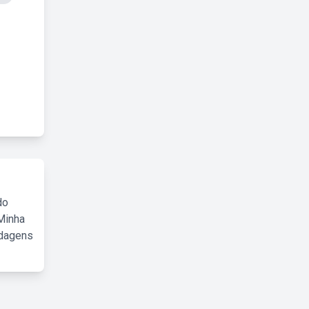
do
Minha
rdagens