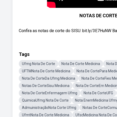
NOTAS DE CORTE 
Confira as notas de corte do SISU: bit.ly/3E7HuNW Ba
Tags
Ufmg Nota De Corte
Nota De Corte Medicina
Nota D
UFTMNota De Corte Medicina
Nota De CortePara Medi
Nota De CorteDa Ufmg Medicina
Nota De CorteFies Me
Notas De CorteSisu Medicina
Nota De CorteEm Medici
Nota De CorteEnfermagem Ufmg
Nota De CorteUFG
QuimicaUfmg Nota De Corte
Nota EnemMedicina Ufm
AdmuinistraçãoNota Corte Ufmg
Notas De CorteCom
UfmtNota De Corte Medicina
UfscMedicina Nota De Co