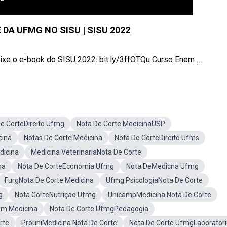
DA UFMG NO SISU | SISU 2022
ixe o e-book do SISU 2022: bit.ly/3ffOTQu Curso Enem ...
e CorteDireito Ufmg
Nota De Corte MedicinaUSP
cina
Notas De Corte Medicina
Nota De CorteDireito Ufms
dicina
Medicina VeterinariaNota De Corte
na
Nota De CorteEconomia Ufmg
Nota DeMedicna Ufmg
FurgNota De Corte Medicina
Ufmg PsicologiaNota De Corte
g
Nota CorteNutriçao Ufmg
UnicampMedicina Nota De Corte
um Medicina
Nota De Corte UfmgPedagogia
rte
ProuniMedicina Nota De Corte
Nota De Corte UfmgLaborator