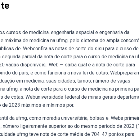
te
os cursos de medicina, engenharia espacial e engenharia da
 e máxima de medicina na ufmg, pelo sistema de ampla concorr
blicas de. Webconfira as notas de corte do sisu para o curso de
a segunda parcial da nota de corte para o curso de medicina na 
20 vagas disponíveis,. Web — saiba qual é a nota de corte para
orrido do país, e como funciona a nova lei de cotas. Webprepar
duação em medicina, suas cidades, turnos, número de vagas
na ufmg, a nota de corte para o curso de medicina na primeira pa
es de cotas. Webuniversidade federal de minas gerais departam
ão de 2023 máximos e mínimos por.
il da ufmg, como moradia universitária, bolsas e. Weba primei
os, número ligeiramente superior ao do mesmo período de 2022 (1
aculdade ufmg teve nota de corte média de 704. 47 pontos para