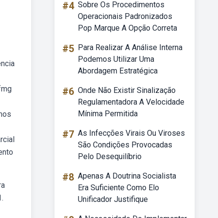
#4
Sobre Os Procedimentos
Operacionais Padronizados
Pop Marque A Opção Correta
#5
Para Realizar A Análise Interna
Podemos Utilizar Uma
ência
Abordagem Estratégica
ufmg
#6
Onde Não Existir Sinalização
Regulamentadora A Velocidade
Mínima Permitida
amos
#7
As Infecções Virais Ou Viroses
rcial
São Condições Provocadas
ento
Pelo Desequilíbrio
#8
Apenas A Doutrina Socialista
ra
Era Suficiente Como Elo
.
Unificador Justifique