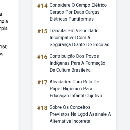
#14
Considere O Campo Elétrico
Gerado Por Duas Cargas
ja
Elétricas Puntiformes
mpla
mpla
#15
Transitar Em Velocidade
Incompativel Com A
Segurança Diante De Escolas
 160
os
#16
Contribuição Dos Povos
Indígenas Para A Formação
Da Cultura Brasileira
#17
Atividades Com Rolo De
Papel Higiênico Para
Educação Infantil Objetivo
#18
Sobre Os Conceitos
Previstos Na Lgpd Assinale A
Alternativa Incorreta