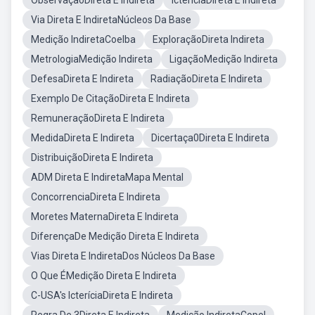
ObservaçãoDireta E Indireta
IcteríciaDireta E Indireta
Via Direta E IndiretaNúcleos Da Base
Medição IndiretaCoelba
ExploraçãoDireta Indireta
MetrologiaMedição Indireta
LigaçãoMedição Indireta
DefesaDireta E Indireta
RadiaçãoDireta E Indireta
Exemplo De CitaçãoDireta E Indireta
RemuneraçãoDireta E Indireta
MedidaDireta E Indireta
Dicertaça0Direta E Indireta
DistribuiçãoDireta E Indireta
ADM Direta E IndiretaMapa Mental
ConcorrenciaDireta E Indireta
Moretes MaternaDireta E Indireta
DiferençaDe Medição Direta E Indireta
Vias Direta E IndiretaDos Núcleos Da Base
O Que ÉMedição Direta E Indireta
C-USA's IcteríciaDireta E Indireta