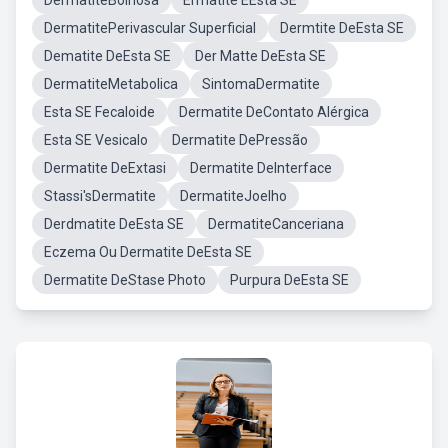
DermatiteBolhosa
Ermatite EEsta SE
DermatitePerivascular Superficial
Dermtite DeEsta SE
Dematite DeEsta SE
Der Matte DeEsta SE
DermatiteMetabolica
SintomaDermatite
Esta SE Fecaloide
Dermatite DeContato Alérgica
Esta SE Vesicalo
Dermatite DePressão
Dermatite DeExtasi
Dermatite DeInterface
Stassi'sDermatite
DermatiteJoelho
Derdmatite DeEsta SE
DermatiteCanceriana
Eczema Ou Dermatite DeEsta SE
Dermatite DeStase Photo
Purpura DeEsta SE