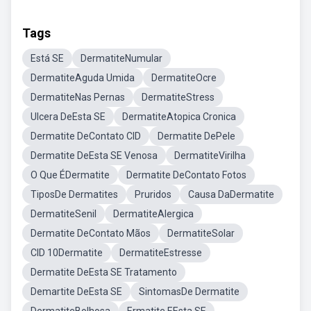
Tags
Está SE
DermatiteNumular
DermatiteAguda Umida
DermatiteOcre
DermatiteNas Pernas
DermatiteStress
Ulcera DeEsta SE
DermatiteAtopica Cronica
Dermatite DeContato CID
Dermatite DePele
Dermatite DeEsta SE Venosa
DermatiteVirilha
O Que ÉDermatite
Dermatite DeContato Fotos
TiposDe Dermatites
Pruridos
Causa DaDermatite
DermatiteSenil
DermatiteAlergica
Dermatite DeContato Mãos
DermatiteSolar
CID 10Dermatite
DermatiteEstresse
Dermatite DeEsta SE Tratamento
Demartite DeEsta SE
SintomasDe Dermatite