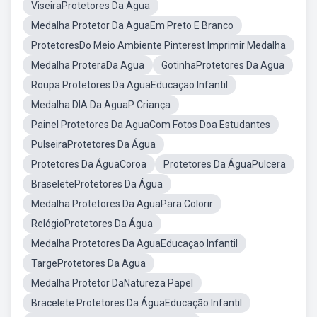
ViseiraProtetores Da Agua
Medalha Protetor Da AguaEm Preto E Branco
ProtetoresDo Meio Ambiente Pinterest Imprimir Medalha
Medalha ProteraDa Agua
GotinhaProtetores Da Agua
Roupa Protetores Da AguaEducaçao Infantil
Medalha DIA Da AguaP Criança
Painel Protetores Da AguaCom Fotos Doa Estudantes
PulseiraProtetores Da Água
Protetores Da ÁguaCoroa
Protetores Da ÁguaPulcera
BraseleteProtetores Da Água
Medalha Protetores Da AguaPara Colorir
RelógioProtetores Da Água
Medalha Protetores Da AguaEducaçao Infantil
TargeProtetores Da Agua
Medalha Protetor DaNatureza Papel
Bracelete Protetores Da ÁguaEducação Infantil