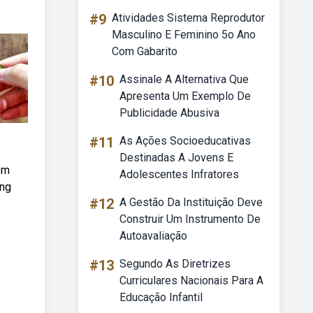
#9
Atividades Sistema Reprodutor
Masculino E Feminino 5o Ano
Com Gabarito
#10
Assinale A Alternativa Que
Apresenta Um Exemplo De
Publicidade Abusiva
#11
As Ações Socioeducativas
Destinadas A Jovens E
om
Adolescentes Infratores
ong
#12
A Gestão Da Instituição Deve
Construir Um Instrumento De
Autoavaliação
#13
Segundo As Diretrizes
Curriculares Nacionais Para A
Educação Infantil