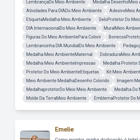
LembrançaDo Meio Ambiente
Medalha DesenhoMeio 
Atividades Para DIADo Meio Ambiente
AdesivoMeio A
EtiquetaMedalha Meio Ambiente
SeloProtetor Do Mei
DIA InternacionalDo Meio Ambiente
MuralMeio Ambie
Figuras Do Meio AmbientePara Colorir
BonecosProtet
Lembrancinha DIA MundialDo Meio Ambiente
Pedagog
Medalha Meio AmbienteMaternal
DobraduraMeio Amb
Medalha Meio AmbienteImpressao
Medalha Protetor
Protetor Do Meio AmbienteEtiquetas
Kit Meio Ambien
Meio Ambiente MedalhaDesenho Colorido
Imagem Me
MedalhaprotetorDo Meio Meio Ambiente
Medalha Do 
Molde Da TerraMeio Ambiente
EmblemaProtetor Do M
Emelie
Como mentor, minha dedicação é total