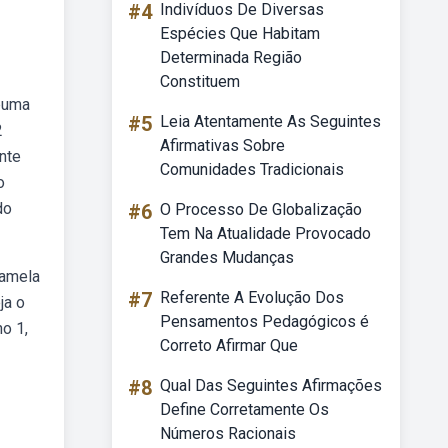
#4
Indivíduos De Diversas
Espécies Que Habitam
Determinada Região
Constituem
buma
#5
Leia Atentamente As Seguintes
2
Afirmativas Sobre
nte
Comunidades Tradicionais
o
do
#6
O Processo De Globalização
Tem Na Atualidade Provocado
Grandes Mudanças
pamela
#7
Referente A Evolução Dos
ja o
Pensamentos Pedagógicos é
o 1,
Correto Afirmar Que
#8
Qual Das Seguintes Afirmações
Define Corretamente Os
Números Racionais