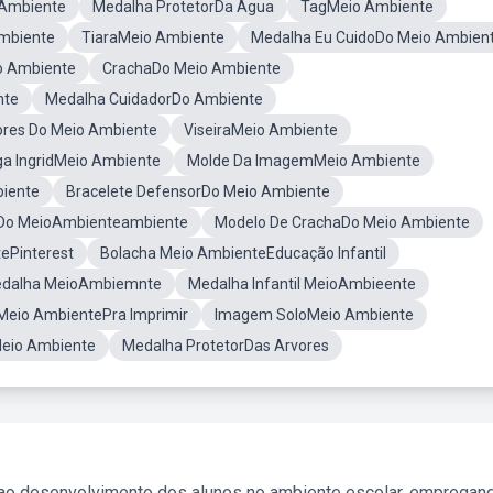
Ambiente
Medalha ProtetorDa Água
TagMeio Ambiente
mbiente
TiaraMeio Ambiente
Medalha Eu CuidoDo Meio Ambien
o Ambiente
CrachaDo Meio Ambiente
nte
Medalha CuidadorDo Ambiente
ores Do Meio Ambiente
ViseiraMeio Ambiente
a IngridMeio Ambiente
Molde Da ImagemMeio Ambiente
iente
Bracelete DefensorDo Meio Ambiente
 Do MeioAmbienteambiente
Modelo De CrachaDo Meio Ambiente
tePinterest
Bolacha Meio AmbienteEducação Infantil
dalha MeioAmbiemnte
Medalha Infantil MeioAmbieente
Meio AmbientePra Imprimir
Imagem SoloMeio Ambiente
eio Ambiente
Medalha ProtetorDas Arvores
 ao desenvolvimento dos alunos no ambiente escolar, empregan