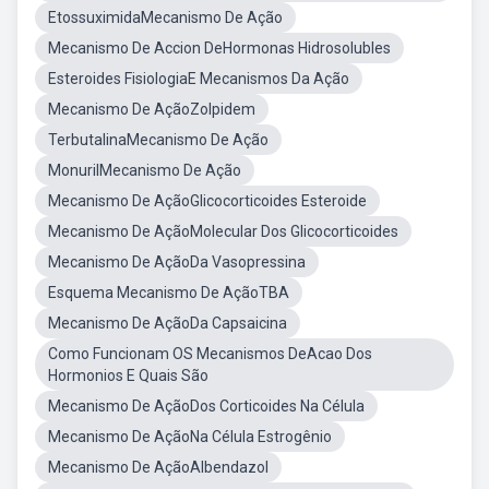
EtossuximidaMecanismo De Ação
Mecanismo De Accion DeHormonas Hidrosolubles
Esteroides FisiologiaE Mecanismos Da Ação
Mecanismo De AçãoZolpidem
TerbutalinaMecanismo De Ação
MonurilMecanismo De Ação
Mecanismo De AçãoGlicocorticoides Esteroide
Mecanismo De AçãoMolecular Dos Glicocorticoides
Mecanismo De AçãoDa Vasopressina
Esquema Mecanismo De AçãoTBA
Mecanismo De AçãoDa Capsaicina
Como Funcionam OS Mecanismos DeAcao Dos
Hormonios E Quais São
Mecanismo De AçãoDos Corticoides Na Célula
Mecanismo De AçãoNa Célula Estrogênio
Mecanismo De AçãoAlbendazol