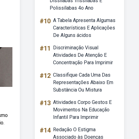
Dissílabas Trissílabas E
Polissílabas 4o Ano
#10
A Tabela Apresenta Algumas
Características E Aplicações
De Alguns ácidos
#11
Discriminação Visual
Atividades De Atenção E
Concentração Para Imprimir
#12
Classifique Cada Uma Das
Representações Abaixo Em
Substância Ou Mistura
#13
Atividades Corpo Gestos E
Movimentos Na Educação
ismo
Infantil Para Imprimir
o.
#14
Redação O Estigma
Associado às Doenças