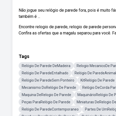
Não jogue seu relógio de parede fora, pois é muito fác
também é ...
Encontre relogio de parede, relogio de parede perso
Confira as ofertas que a magalu separou para você. F
Tags
Relógio De Parede DeMadeira
Relogio MecanicoDe Pa
Relógio De ParedeEntalhado
Relógio De ParedeAnima
Relógio De ParedeSem Ponteiro
KitRelógio De Parede
Mecanismo DoRelógio De Parede
Relógio DeCorda Pa
Maquina DeRelogio De Parede
MaquinárioRelógio De 
Peças ParaRelógio De Parede
Miniaturas DeRelogio D
Relógio De ParedeContemporaneo
Partes De UmRelóg