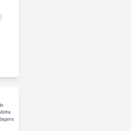
do
Minha
rdagens