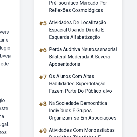
Pré-socrático Marcado Por
Reflexões Cosmológicas
#5
Atividades De Localização
Espacial Usando Direita E
veis
Esquerda Alfabetização
ar e
logio
#6
Perda Auditiva Neurossensorial
bveja
Bilateral Moderada A Severa
rede
Aposentadoria
#7
Os Alunos Com Altas
Habilidades Superdotação
Fazem Parte Do Público-alvo
gio
#8
Na Sociedade Democrática
este
Indivíduos E Grupos
na
Organizam-se Em Associações
gal.
#9
Atividades Com Monossílabas
mos