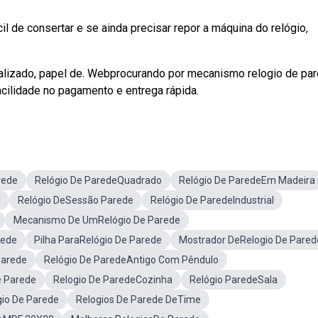
il de consertar e se ainda precisar repor a máquina do relógio,
nalizado, papel de. Webprocurando por mecanismo relogio de pa
acilidade no pagamento e entrega rápida.
rede
Relógio De ParedeQuadrado
Relógio De ParedeEm Madeira
l
Relógio DeSessão Parede
Relógio De ParedeIndustrial
Mecanismo De UmRelógio De Parede
rede
Pilha ParaRelógio De Parede
Mostrador DeRelogio De Pared
Parede
Relógio De ParedeAntigo Com Pêndulo
e Parede
Relogio De ParedeCozinha
Relógio ParedeSala
io De Parede
Relogios De Parede DeTime