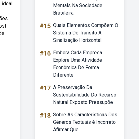
 ideal
Mentais Na Sociedade
Brasileira
ções
#15
Quais Elementos Compõem O
os!
Sistema De Trânsito A
de
Sinalização Horizontal
#16
Embora Cada Empresa
Explore Uma Atividade
Econômica De Forma
Diferente
#17
A Preservação Da
Sustentabilidade Do Recurso
Natural Exposto Pressupõe
#18
Sobre As Características Dos
Gêneros Textuais é Incorreto
Afirmar Que