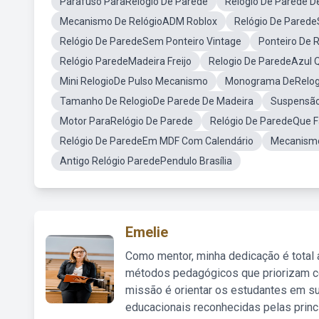
Parafuso ParaRelógio De Parede
Relógio De Parede 
Mecanismo De RelógioADM Roblox
Relógio De Parede
Relógio De ParedeSem Ponteiro Vintage
Ponteiro De 
Relógio ParedeMadeira Freijo
Relogio De ParedeAzul 
Mini RelogioDe Pulso Mecanismo
Monograma DeRelog
Tamanho De RelogioDe Parede De Madeira
Suspensão
Motor ParaRelógio De Parede
Relógio De ParedeQue F
Relógio De ParedeEm MDF Com Calendário
Mecanismo
Antigo Relógio ParedePendulo Brasília
Emelie
Como mentor, minha dedicação é total
métodos pedagógicos que priorizam co
missão é orientar os estudantes em su
educacionais reconhecidas pelas princ