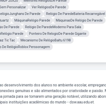
DeMDF 20X20
Melhores RelogiosDe Parede
Sem Personalizar
Ver RelógiosDe Parede
RelógioJunghans De Parede
Relógio De ParedeBateria Recarregável
Quartz
MáquinaRelógio Parede
MáquinasDe Relógio De Parede
io De Parede
Relógio De ParedeModerno Para Sala
Relógio Parede
Ponteiro De RelogioDe Parede Gigante
az Tic Tac
Mecanismo De RelógioBaltu 6198
 De RelógioRoblox Perssonagem
 ao desenvolvimento dos alunos no ambiente escolar, empregan
nexões genuínas e são alimentados por criatividade e paixão. 
a jornada para se tornarem uma geração notável, utilizando abo
ipais instituições acadêmicas do mundo - dsw.aau.edu.et.