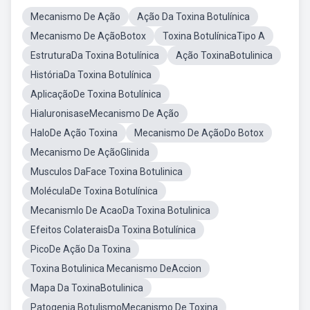
Mecanismo De Ação
Ação Da Toxina Botulínica
Mecanismo De AçãoBotox
Toxina BotulínicaTipo A
EstruturaDa Toxina Botulínica
Ação ToxinaBotulinica
HistóriaDa Toxina Botulínica
AplicaçãoDe Toxina Botulínica
HialuronisaseMecanismo De Ação
HaloDe Ação Toxina
Mecanismo De AçãoDo Botox
Mecanismo De AçãoGlinida
Musculos DaFace Toxina Botulinica
MoléculaDe Toxina Botulínica
Mecanismlo De AcaoDa Toxina Botulinica
Efeitos ColateraisDa Toxina Botulínica
PicoDe Ação Da Toxina
Toxina Botulinica Mecanismo DeAccion
Mapa Da ToxinaBotulinica
Patogenia BotulismoMecanismo De Toxina