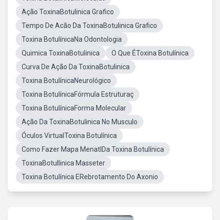
Ação ToxinaBotulinica Grafico
Tempo De Acão Da ToxinaBotulinica Grafico
Toxina BotulínicaNa Odontologia
Quimica ToxinaBotulinica
O Que ÉToxina Botulínica
Curva De Ação Da ToxinaBotulinica
Toxina BotulínicaNeurológico
Toxina BotulínicaFórmula Estruturaç
Toxina BotulínicaForma Molecular
Ação Da ToxinaBotulinica No Musculo
Óculos VirtualToxina Botulínica
Como Fazer Mapa MenatlDa Toxina Botulínica
ToxinaBotullinica Masseter
Toxina Botulínica ERebrotamento Do Axonio