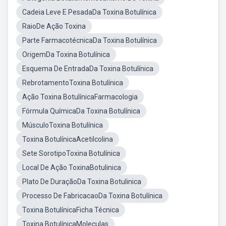
Cadeia Leve E PesadaDa Toxina Botulínica
RaioDe Ação Toxina
Parte FarmacotécnicaDa Toxina Botulínica
OrigemDa Toxina Botulínica
Esquema De EntradaDa Toxina Botulínica
RebrotamentoToxina Botulínica
Ação Toxina BotulínicaFarmacologia
Fórmula QuímicaDa Toxina Botulínica
MúsculoToxina Botulínica
Toxina BotulínicaAcetilcolina
Sete SorotipoToxina Botulínica
Local De Ação ToxinaBotulinica
Plato De DuraçãoDa Toxina Botulinica
Processo De FabricacaoDa Toxina Botulínica
Toxina BotulínicaFicha Técnica
Toxina BotulínicaMoleculas