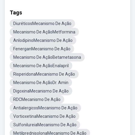
Tags
DiuréticosMecanismo De Ação
Mecanismo De AçãoMetformina
AnlodipinoMecanismo De Ação
FenerganMecanismo De Ação
Mecanismo De AçãoBetametasona
Mecanismo De AçãoEnalapril
RisperidonaMecanismo De Ação
Mecanismo De AçãoDr. Amin
DigoxinaMecanismo De Ação
RDCMecanismo De Ação
AntialergicosMecanismo De Ação
VortioxetinaMecanismo De Ação
SulfonilureiaMecanismo De Ação
MetilprednisolonaMecanismo De Ação